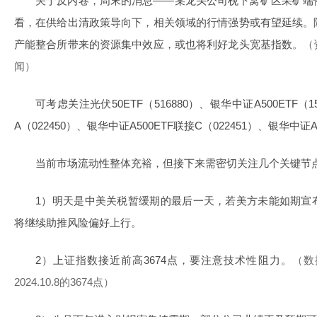
关于反内卷，周末的消息——某龙头公司枧下窝矿区采矿端
看，在供给出清政策导向下，相关领域的行情强势或有望延续。
产能整合所带来的资源集中效应，或也将利好龙头宽基指数。
（
闻）
可考虑关注光伏50ETF（516880）、银华中证A500ETF（1
A（022450）、银华中证A500ETF联接C（022451）、银华中证A5
当前市场流动性整体充裕，但接下来需密切关注几个关键节
1）明天是中美关税暂缓期的最后一天，若美方未能如期宣
将继续助推风险偏好上行。
2）上证指数接近前高3674点，要注意技术性阻力。
（数
2024.10.8的3674点）