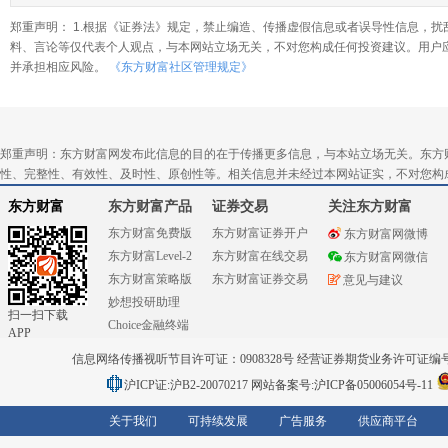
郑重声明： 1.根据《证券法》规定，禁止编造、传播虚假信息或者误导性信息，扰
料、言论等仅代表个人观点，与本网站立场无关，不对您构成任何投资建议。用户
并承担相应风险。
《东方财富社区管理规定》
郑重声明：东方财富网发布此信息的目的在于传播更多信息，与本站立场无关。东方
性、完整性、有效性、及时性、原创性等。相关信息并未经过本网站证实，不对您构
东方财富
东方财富产品
证券交易
关注东方财富
东方财富免费版
东方财富证券开户
东方财富网微博
东方财富Level-2
东方财富在线交易
东方财富网微信
东方财富策略版
东方财富证券交易
意见与建议
妙想投研助理
扫一扫下载
Choice金融终端
APP
信息网络传播视听节目许可证：0908328号 经营证券期货业务许可证编号：91310
沪ICP证:沪B2-20070217
网站备案号:沪ICP备05006054号-11
关于我们
可持续发展
广告服务
供应商平台