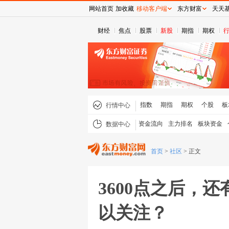
网站首页
加收藏
移动客户端
东方财富
天天
财经
焦点
股票
新股
期指
期权
指数
期指
期权
个股
板
行情中心
资金流向
主力排名
板块资金
数据中心
首页
>
社区
>
正文
3600点之后，
以关注？