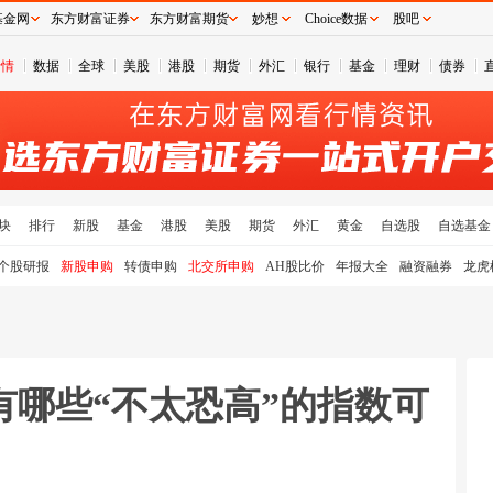
基金网
东方财富证券
东方财富期货
妙想
Choice数据
股吧
行情
数据
全球
美股
港股
期货
外汇
银行
基金
理财
债券
块
排行
新股
基金
港股
美股
期货
外汇
黄金
自选股
自选基金
个股研报
新股申购
转债申购
北交所申购
AH股比价
年报大全
融资融券
龙虎
还有哪些“不太恐高”的指数可