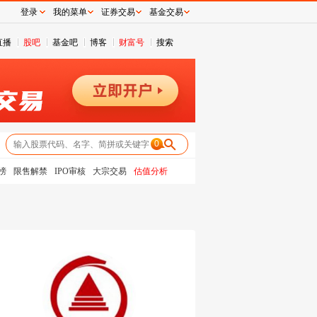
登录
我的菜单
证券交易
基金交易
直播
股吧
基金吧
博客
财富号
搜索
0
榜
限售解禁
IPO审核
大宗交易
估值分析