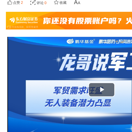
点赞
2
收藏
评论
0
播
放
视