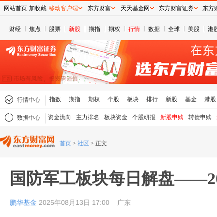
网站首页
加收藏
移动客户端
东方财富
天天基金网
东方财富证券
东方
财经
焦点
股票
新股
期指
期权
行情
数据
全球
美股
港
指数
期指
期权
个股
板块
排行
新股
基金
港股
行情中心
资金流向
主力排名
板块资金
个股研报
新股申购
转债申购
数据中心
首页
>
社区
>
正文
国防军工板块每日解盘——2025
鹏华基金
2025年08月13日 17:00
广东