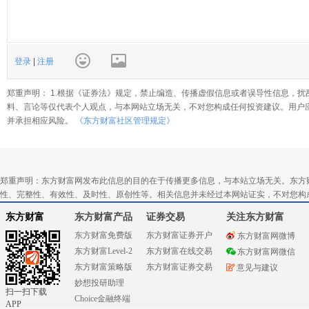
登录
|
注册
郑重声明： 1.根据《证券法》规定，禁止编造、传播虚假信息或者误导性信息，扰
料、言论等仅代表个人观点，与本网站立场无关，不对您构成任何投资建议。用户
并承担相应风险。
《东方财富社区管理规定》
郑重声明：东方财富网发布此信息的目的在于传播更多信息，与本站立场无关。东方
性、完整性、有效性、及时性、原创性等。相关信息并未经过本网站证实，不对您构
东方财富
东方财富产品
证券交易
关注东方财富
东方财富免费版
东方财富证券开户
东方财富网微博
东方财富Level-2
东方财富在线交易
东方财富网微信
东方财富策略版
东方财富证券交易
意见与建议
妙想投研助理
扫一扫下载
Choice金融终端
APP