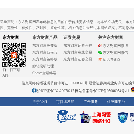
郑重声明：东方财富网发布此信息的目的在于传播更多信息，与本站立场无关。东方
性、完整性、有效性、及时性、原创性等。相关信息并未经过本网站证实，不对您构
东方财富
东方财富产品
证券交易
关注东方财富
东方财富免费版
东方财富证券开户
东方财富网微博
东方财富Level-2
东方财富在线交易
东方财富网微信
东方财富策略版
东方财富证券交易
意见与建议
妙想投研助理
扫一扫下载
Choice金融终端
APP
信息网络传播视听节目许可证：0908328号 经营证券期货业务许可证编号：91310
沪ICP证:沪B2-20070217
网站备案号:沪ICP备05006054号-11
关于我们
可持续发展
广告服务
供应商平台