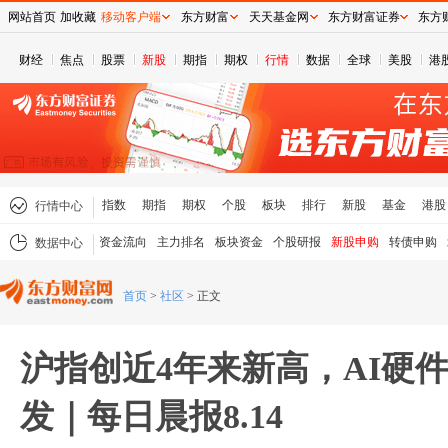
网站首页
加收藏
移动客户端
东方财富
天天基金网
东方财富证券
东方
财经
焦点
股票
新股
期指
期权
行情
数据
全球
美股
港
指数
期指
期权
个股
板块
排行
新股
基金
港股
行情中心
资金流向
主力排名
板块资金
个股研报
新股申购
转债申购
数据中心
首页
>
社区
>
正文
沪指创近4年来新高，AI硬
发｜每日晨报8.14