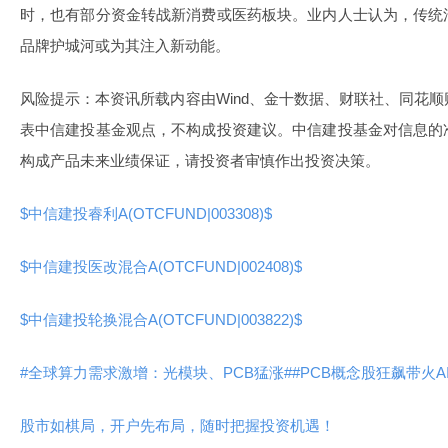
时，也有部分资金转战新消费或医药板块。业内人士认为，传统
品牌护城河或为其注入新动能。
风险提示：本资讯所载内容由Wind、金十数据、财联社、同花
表中信建投基金观点，不构成投资建议。中信建投基金对信息的
构成产品未来业绩保证，请投资者审慎作出投资决策。
$中信建投睿利A(OTCFUND|003308)$
$中信建投医改混合A(OTCFUND|002408)$
$中信建投轮换混合A(OTCFUND|003822)$
#全球算力需求激增：光模块、PCB猛涨#
#PCB概念股狂飙带火A
股市如棋局，开户先布局，随时把握投资机遇！