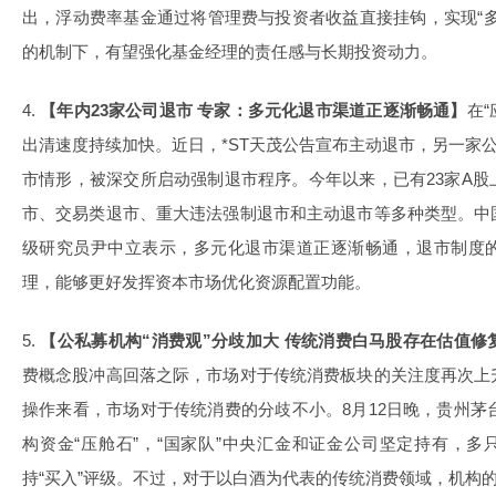
出，浮动费率基金通过将管理费与投资者收益直接挂钩，实现“
的机制下，有望强化基金经理的责任感与长期投资动力。
4.
【年内23家公司退市 专家：多元化退市渠道正逐渐畅通】
在
出清速度持续加快。近日，*ST天茂公告宣布主动退市，另一家公
市情形，被深交所启动强制退市程序。今年以来，已有23家A
市、交易类退市、重大违法强制退市和主动退市等多种类型。中
级研究员尹中立表示，多元化退市渠道正逐渐畅通，退市制度
理，能够更好发挥资本市场优化资源配置功能。
5.
【公私募机构“消费观”分歧加大 传统消费白马股存在估值修
费概念股冲高回落之际，市场对于传统消费板块的关注度再次上
操作来看，市场对于传统消费的分歧不小。8月12日晚，贵州茅台
构资金“压舱石”，“国家队”中央汇金和证金公司坚定持有，多
持“买入”评级。不过，对于以白酒为代表的传统消费领域，机构的