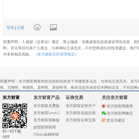
登录
|
注册
郑重声明： 1.根据《证券法》规定，禁止编造、传播虚假信息或者误导性信息，扰
料、言论等仅代表个人观点，与本网站立场无关，不对您构成任何投资建议。用户
并承担相应风险。
《东方财富社区管理规定》
郑重声明：东方财富网发布此信息的目的在于传播更多信息，与本站立场无关。东方
性、完整性、有效性、及时性、原创性等。相关信息并未经过本网站证实，不对您构
东方财富
东方财富产品
证券交易
关注东方财富
东方财富免费版
东方财富证券开户
东方财富网微博
东方财富Level-2
东方财富在线交易
东方财富网微信
东方财富策略版
东方财富证券交易
意见与建议
妙想投研助理
扫一扫下载
Choice金融终端
APP