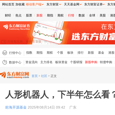
网站首页
加收藏
移动客户端
东方财富
天天基金网
东方财富证券
东方
财经
焦点
股票
新股
期指
期权
行情
数据
全球
美股
港
指数
期指
期权
个股
板块
排行
新股
基金
港股
行情中心
资金流向
主力排名
板块资金
个股研报
新股申购
转债申购
数据中心
首页
>
社区
>
正文
人形机器人，下半年怎么看
前海开源基金
2025年08月14日 09:42
广东