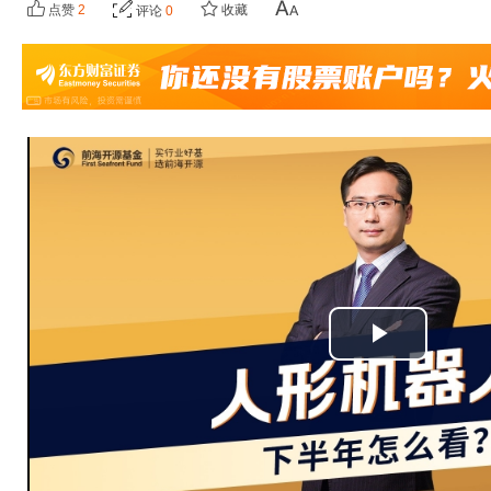
点赞
2
收藏
评论
0
播
放
视