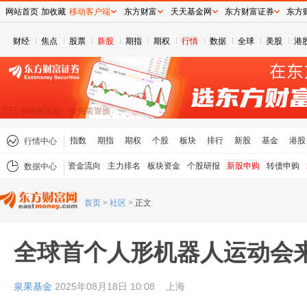
网站首页
加收藏
移动客户端
东方财富
天天基金网
东方财富证券
东方
财经
焦点
股票
新股
期指
期权
行情
数据
全球
美股
港
指数
期指
期权
个股
板块
排行
新股
基金
港股
行情中心
资金流向
主力排名
板块资金
个股研报
新股申购
转债申购
数据中心
首页
>
社区
>
正文
全球首个人形机器人运动会
泉果基金
2025年08月18日 10:08
上海