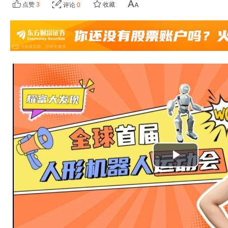
点赞
3
收藏
评论
0
播
放
视