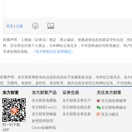
登录
|
注册
郑重声明： 1.根据《证券法》规定，禁止编造、传播虚假信息或者误导性信息，扰
料、言论等仅代表个人观点，与本网站立场无关，不对您构成任何投资建议。用户
并承担相应风险。
《东方财富社区管理规定》
郑重声明：东方财富网发布此信息的目的在于传播更多信息，与本站立场无关。东方
性、完整性、有效性、及时性、原创性等。相关信息并未经过本网站证实，不对您构
东方财富
东方财富产品
证券交易
关注东方财富
东方财富免费版
东方财富证券开户
东方财富网微博
东方财富Level-2
东方财富在线交易
东方财富网微信
东方财富策略版
东方财富证券交易
意见与建议
妙想投研助理
扫一扫下载
Choice金融终端
APP