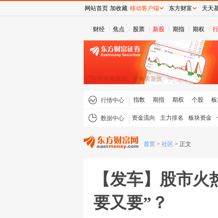
网站首页
加收藏
移动客户端
东方财富
天天
财经
焦点
股票
新股
期指
期权
指数
期指
期权
个股
板
行情中心
资金流向
主力排名
板块资金
数据中心
首页
>
社区
>
正文
【发车】股市火
要又要”？