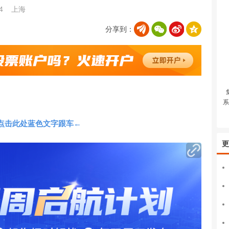
04
上海
分享到：
系
点击此处蓝色文字跟车←
更