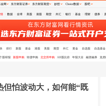
基金网
东方财富证券
东方财富期货
妙想
Choice数据
股吧
行情
数据
全球
美股
港股
期货
外汇
银行
基金
理财
债券
块
排行
新股
基金
港股
美股
期货
外汇
黄金
自选股
自选基金
个股研报
新股申购
转债申购
北交所申购
AH股比价
年报大全
融资融券
龙虎
热但怕波动大，如何能“既