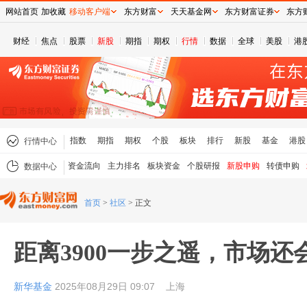
网站首页
加收藏
移动客户端
东方财富
天天基金网
东方财富证券
东方
财经
焦点
股票
新股
期指
期权
行情
数据
全球
美股
港
指数
期指
期权
个股
板块
排行
新股
基金
港股
行情中心
资金流向
主力排名
板块资金
个股研报
新股申购
转债申购
数据中心
首页
>
社区
>
正文
距离3900一步之遥，市场
新华基金
2025年08月29日 09:07
上海