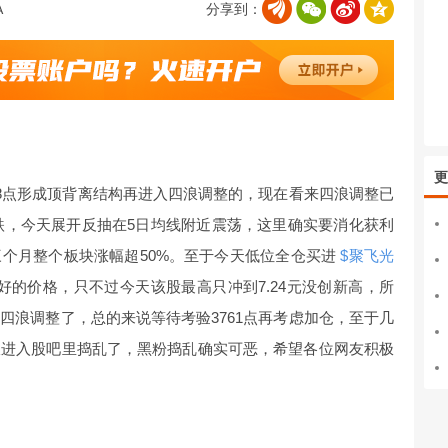
分享到：
更
88点形成顶背离结构再进入四浪调整的，现在看来四浪调整已
跌，今天展开反抽在5日均线附近震荡，这里确实要消化获利
个月整个板块涨幅超50%。至于今天低位全仓买进
$聚飞光
好的价格，只不过今天该股最高只冲到7.24元没创新高，所
四浪调整了，总的来说等待考验3761点再考虑加仓，至于几
圾进入股吧里捣乱了，黑粉捣乱确实可恶，希望各位网友积极