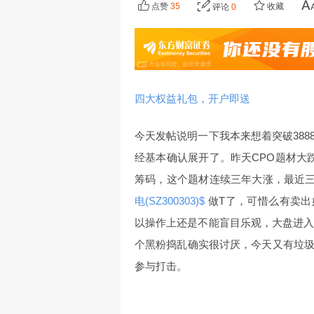
点赞
35
收藏
评论
0
四大权益礼包，开户即送
今天发帖说明一下我本来想着突破38
经基本确认展开了。昨天CPO题材大
筹码，这个题材连续三年大涨，最近三
电(SZ300303)$
做T了，可惜么有卖出
以操作上还是不能盲目乐观，大盘进入
个黑粉捣乱确实很讨厌，今天又有垃
参与打击。