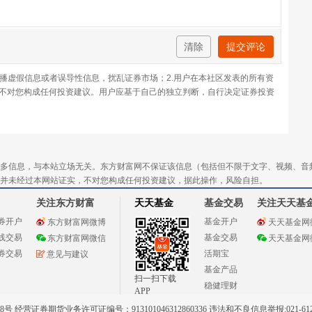
清除
提交评论
传播虚假信息或者误导性信息，扰乱证券市场；2.用户在本社区发表的所有资
不对您构成任何投资建议。用户应基于自己的独立判断，自行决定证券投资
多信息，与本站立场无关。东方财富网不保证该信息（包括但不限于文字、视频、音
并未经过本网站证实，不对您构成任何投资建议，据此操作，风险自担。
关注东方财富
天天基金
基金交易
关注天天基
券开户
基金开户
东方财富网微博
天天基金网
线交易
基金交易
东方财富网微信
天天基金网
券交易
活期宝
意见与建议
基金产品
扫一扫下载
稳健理财
APP
 经营证券期货业务许可证编号：913101046312860336 违法和不良信息举报:021-612