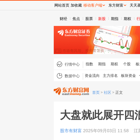
网站首页
加收藏
移动客户端
东方财富
天天
财经
焦点
股票
新股
期指
期权
指数
期指
期权
个股
板
行情中心
资金流向
主力排名
板块资金
数据中心
首页
>
社区
>
正文
大盘就此展开四
股市有财富
2025年09月03日 11:58
江