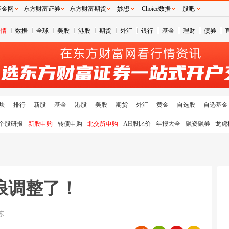
基金网
东方财富证券
东方财富期货
妙想
Choice数据
股吧
行情
数据
全球
美股
港股
期货
外汇
银行
基金
理财
债券
块
排行
新股
基金
港股
美股
期货
外汇
黄金
自选股
自选基金
个股研报
新股申购
转债申购
北交所申购
AH股比价
年报大全
融资融券
龙虎
浪调整了！
苏