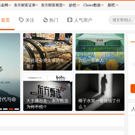
基金网
东方财富证券
东方财富期货
妙想
Choice数据
股吧
首页
关注
热门
人气用户
商超还会抢走谁的生
饮品一哥换人
意？
时代与命
逼近历史新高，分红超2300亿：这台水电印
段
大主播出走，东方甄选
椰子水第一股做错了什
钞机到底有多猛？
非
为何不慌？
么？