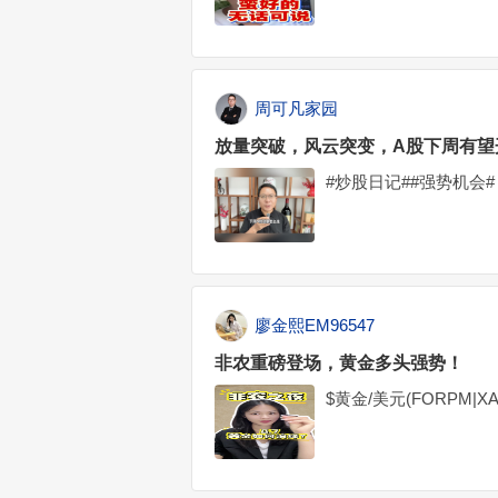
周可凡家园
放量突破，风云突变，A股下周有望
#炒股日记##强势机会#
廖金熙EM96547
非农重磅登场，黄金多头强势！
$黄金/美元(FORPM|XA