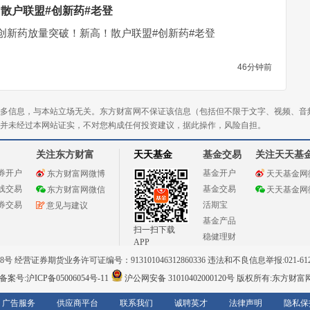
散户联盟#创新药#老登
创新药放量突破！新高！散户联盟#创新药#老登
46分钟前
多信息，与本站立场无关。东方财富网不保证该信息（包括但不限于文字、视频、音
并未经过本网站证实，不对您构成任何投资建议，据此操作，风险自担。
关注东方财富
天天基金
基金交易
关注天天基
券开户
基金开户
东方财富网微博
天天基金网
线交易
基金交易
东方财富网微信
天天基金网
券交易
活期宝
意见与建议
基金产品
扫一扫下载
稳健理财
APP
 经营证券期货业务许可证编号：913101046312860336 违法和不良信息举报:021-612
案号:沪ICP备05006054号-11
沪公网安备 31010402000120号
版权所有:东方财富
广告服务
供应商平台
联系我们
诚聘英才
法律声明
隐私保