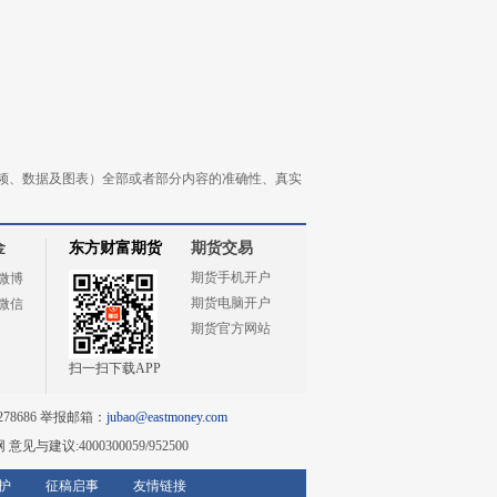
频、数据及图表）全部或者部分内容的准确性、真实
金
东方财富期货
期货交易
期货手机开户
微博
期货电脑开户
微信
期货官方网站
扫一扫下载APP
78686 举报邮箱：
jubao@eastmoney.com
网
意见与建议:4000300059/952500
护
征稿启事
友情链接