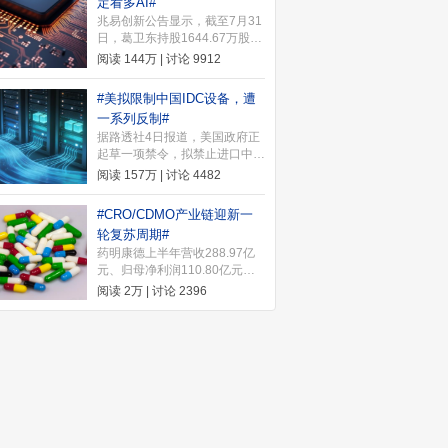
定看多AI#
一）开始打新，希望股友们都能
兆易创新公告显示，截至7月31
中签。快来许愿池许下你的愿望
日，葛卫东持股1644.67万股，
~ 下一个中签的就是你>>
较一季度末增持18.51万股；其
阅读
144万
| 讨论
9912
妻王萍持股859.99万股，增持
102.67万股。葛卫东近期发文
#美拟限制中国IDC设备，遭
坚定看多AI，表示"我是相信没
一系列反制#
结束的"。
据路透社4日报道，美国政府正
起草一项禁令，拟禁止进口中国
新型号的数据中心组件，以保护
阅读
157万
| 讨论
4482
支撑人工智能(AI)发展的关键基
础设施。2026年8月5日，中国
#CRO/CDMO产业链迎新一
商务部针对美国联邦通信委员会
轮复苏周期#
（FCC）和美国国土安全部
药明康德上半年营收288.97亿
（DHS）近期采取的一系列涉
元、归母净利润110.80亿元首
华消极措施，宣布实施多项反制
破百亿，将2026年整体收入指
行动。
阅读
2万
| 讨论
2396
引上调至585亿至605亿元。机
构指出，海内外需求共振推动
CRO/CDMO产业链进入新一轮
复苏周期。