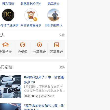
司马茶馆
郭施亮财经评论
民工看市
半导体产业纵横
阿昌的储蓄分享
田野的稻草人
找人
全部
专家学者
分析师
公募基金
私募基金
热门话题
更多
#宇树科技来了！中一签能赚
多少？#
8月6日晚，宇树科技发布首次
公开发行股票并在科创板上市发
行公告。公告显示，本次发行价
阅读
288万
| 讨论
7435
格为150.80元/股，本次发行价
格确定后，宇树科技上市时市值
#葛卫东加仓存储芯片股：坚
约为609.93亿元。8月10日（周