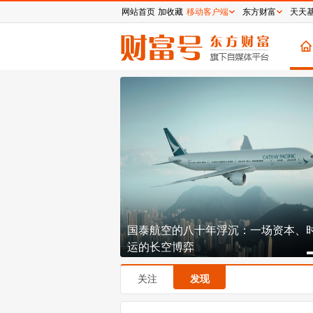
网站首页
加收藏
移动客户端
东方财富
天天
板的爱丽家居跨界造芯
国泰航空的八十年浮沉：一场资本、
运的长空博弈
关注
发现