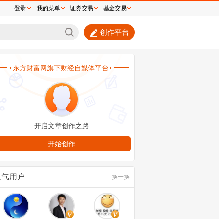
登录
我的菜单
证券交易
基金交易
创作平台
永平减持44亿港元泡泡玛特，真相曝光！并
主动减持
人气用户
换一换