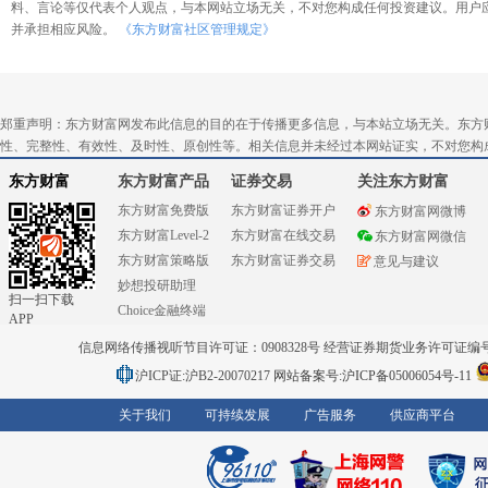
料、言论等仅代表个人观点，与本网站立场无关，不对您构成任何投资建议。用户
并承担相应风险。
《东方财富社区管理规定》
郑重声明：东方财富网发布此信息的目的在于传播更多信息，与本站立场无关。东方
性、完整性、有效性、及时性、原创性等。相关信息并未经过本网站证实，不对您构
东方财富
东方财富产品
证券交易
关注东方财富
东方财富免费版
东方财富证券开户
东方财富网微博
东方财富Level-2
东方财富在线交易
东方财富网微信
东方财富策略版
东方财富证券交易
意见与建议
妙想投研助理
扫一扫下载
Choice金融终端
APP
信息网络传播视听节目许可证：0908328号 经营证券期货业务许可证编号：91310
沪ICP证:沪B2-20070217
网站备案号:沪ICP备05006054号-11
关于我们
可持续发展
广告服务
供应商平台