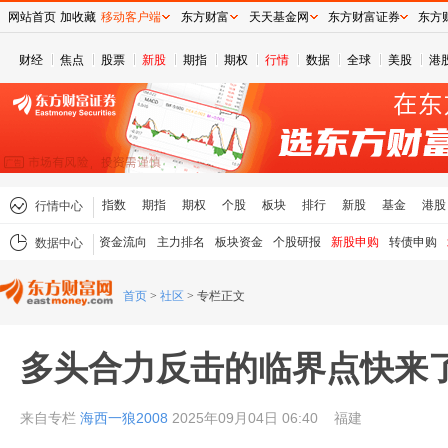
网站首页
加收藏
移动客户端
东方财富
天天基金网
东方财富证券
东方
财经
焦点
股票
新股
期指
期权
行情
数据
全球
美股
港
指数
期指
期权
个股
板块
排行
新股
基金
港股
行情中心
资金流向
主力排名
板块资金
个股研报
新股申购
转债申购
数据中心
首页
>
社区
>
专栏正文
多头合力反击的临界点快来
来自专栏
海西一狼2008
2025年09月04日 06:40
福建