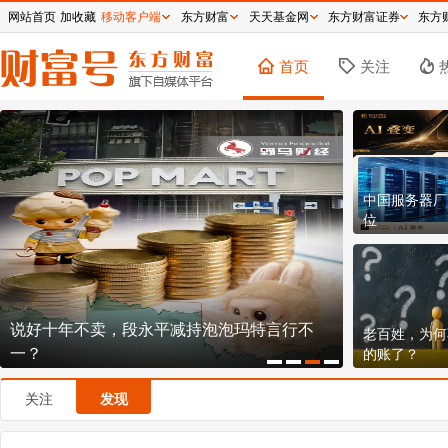
网站首页
加收藏
移动客户端
东方财富
天天基金网
东方财富证券
东方
首页
关注
中国服务器厂
位
说好十年不卖，段永平减持泡泡玛特言行不
150.8元！
老百姓，为何
一？
不贵？
的账了？
关注
发现