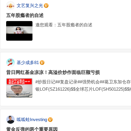
文艺复兴之光
五年股瘾者的自述
邀您观看：五年股瘾者的自述
基少成多81
昔日网红基金凉凉！高溢价炒作面临巨额亏损
#炒股日记##复盘记录##强势机会##葛卫东加仓存
银LOF(SZ161226)$$全球芯片LOF(SH501225)$
呱呱蛙Investing
黄金反弹的两个重要原因