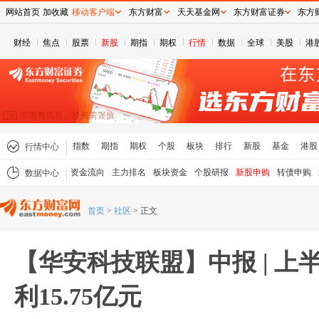
网站首页
加收藏
移动客户端
东方财富
天天基金网
东方财富证券
东方
财经
焦点
股票
新股
期指
期权
行情
数据
全球
美股
港
指数
期指
期权
个股
板块
排行
新股
基金
港股
行情中心
资金流向
主力排名
板块资金
个股研报
新股申购
转债申购
数据中心
首页
>
社区
>
正文
【华安科技联盟】中报 | 上
利15.75亿元