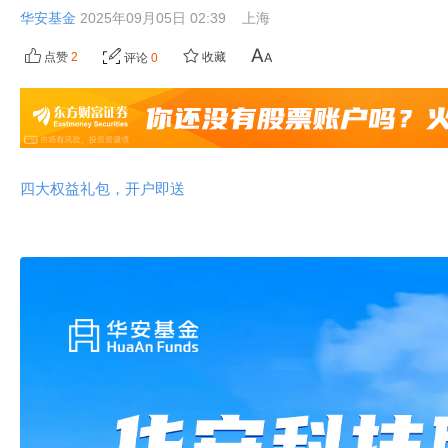
华安基金
2025年09月05日 02:39
上海
点赞
2
收藏
评论
0
四大权益礼包，开户即送