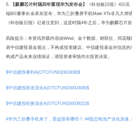
5.
【麒麟芯片时隔四年重现华为发布会】
《科创板日报》4日讯
端BG董事长余承东宣布，华为三折叠屏手机Mate XTs非凡大师搭
《科创板日报》记者注意到，这是时隔4年之后，华为麒麟芯片
风险提示：本资讯所载内容由Wind、金十数据、财联社、同花
表中信建投基金观点，不构成投资建议。中信建投基金对信息的
构成产品未来业绩保证，请投资者审慎作出投资决策。
$中信建投睿利A(OTCFUND|003308)$
$中信建投医改混合A(OTCFUND|002408)$
$中信建投轮换混合A(OTCFUND|003822)$
#华为三折叠手机来了，受益股有哪些？ #
#固态电池产业化加速