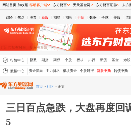
网站首页
加收藏
移动客户端
东方财富
天天基金网
东方财富证券
东方
财经
焦点
股票
新股
期指
期权
行情
数据
全球
美股
港
指数
期指
期权
个股
板块
排行
新股
基金
港股
行情中心
资金流向
主力排名
板块资金
个股研报
新股申购
转债申购
数据中心
首页
>
社区
>
正文
三日百点急跌，大盘再度回调
5