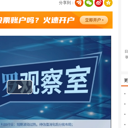
分享到：
日
更
播
放
视