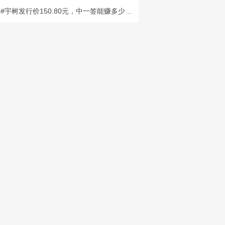
#宇树发行价150.80元，中一签能赚多少？##葛卫东加仓存储芯片股：坚定看多AI#