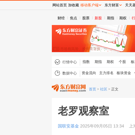
网站首页
加收藏
移动客户端
东方财富
天天
财经
焦点
股票
新股
期指
期权
指数
期指
期权
个股
板
行情中心
资金流向
主力排名
板块资金
数据中心
首页
>
社区
>
正文
老罗观察室
国联安基金
2025年09月05日 13:34
上