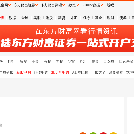
基金网
东方财富证券
东方财富期货
妙想
Choice数据
股吧
行情
数据
全球
美股
港股
期货
外汇
银行
基金
理财
债券
块
排行
新股
基金
港股
美股
期货
外汇
黄金
自选股
自选基金
个股研报
新股申购
转债申购
北交所申购
AH股比价
年报大全
融资融券
龙虎
海