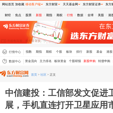
网站首页
加收藏
移动客户端
东方财富
天天基金网
东方财富证券
东方
财经
焦点
股票
新股
期指
期权
行情
数据
全球
美股
港
指数
期指
期权
个股
板块
排行
新股
基金
港股
行情中心
资金流向
主力排名
板块资金
个股研报
新股申购
转债申购
数据中心
首页
>
社区
>
正文
中信建投：工信部发文促进
展，手机直连打开卫星应用