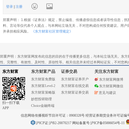
登录
|
注册
郑重声明： 1.根据《证券法》规定，禁止编造、传播虚假信息或者误导性信息，扰
料、言论等仅代表个人观点，与本网站立场无关，不对您构成任何投资建议。用户
并承担相应风险。
《东方财富社区管理规定》
郑重声明：东方财富网发布此信息的目的在于传播更多信息，与本站立场无关。东方
性、完整性、有效性、及时性、原创性等。相关信息并未经过本网站证实，不对您构
东方财富
东方财富产品
证券交易
关注东方财富
东方财富免费版
东方财富证券开户
东方财富网微博
东方财富Level-2
东方财富在线交易
东方财富网微信
东方财富策略版
东方财富证券交易
意见与建议
妙想投研助理
扫一扫下载
Choice金融终端
APP
信息网络传播视听节目许可证：0908328号 经营证券期货业务许可证编号：91310
沪ICP证:沪B2-20070217
网站备案号:沪ICP备05006054号-11