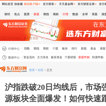
网站首页
加收藏
移动客户端
东方财富
天天基金网
东方财富证券
东方
财经
焦点
股票
新股
期指
期权
行情
数据
全球
美股
港
指数
期指
期权
个股
板块
排行
新股
基金
港股
行情中心
资金流向
主力排名
板块资金
个股研报
新股申购
转债申购
数据中心
首页
>
社区
>
正文
沪指跌破20日均线后，市场
源板块全面爆发！如何快速