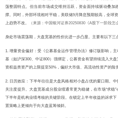
荡整固特点。但当前市场成交维持活跃，资金面持续驱动叠加
撑。同时，外部环境相对平稳，美联储9月降息预期较高，全球
上趋势不改。
（来源：中国银河证券20250830《A股下一阶段
身处市场震荡期，大盘宽基的性价比进一步凸显。主要有以下三
1. 增量资金偏好：受《公募基金运作管理办法》修订版影响，
基（如沪深300、中证800）强绑定，公募资金有望持续流入大
资权益类资产的上限提至50%，偏好大市值、高流动性资产的险
2. 日历效应：下半年往往是大盘风格相对小盘占优的窗口期。
关注度提升。大盘宽基成分股业绩通常更为稳健，在市场“求稳
下半年是机构业绩考核的关键阶段。在锁定上半年收益的诉求下
置策略上更倾向于向大盘蓝筹倾斜。