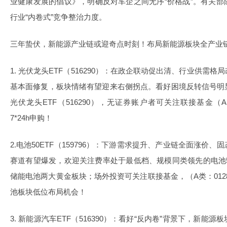
业健康发展的倡议》，明确反对车企之间无序“价格战”。有关
行业“内卷式”竞争整治力度。
三年蛰伏，新能源产业链或迎奇点时刻！布局新能源板块全产业
1. 光伏龙头ETF（516290）：在政企联动促出清、行业供需
基本面修复，板块情绪有望迎来右侧拐点。看好困境反转信号明
光伏龙头ETF（516290），无证券账户者可关注联接基金（A：0
7*24h申购！
2.电池50ETF（159796）：下游需求提升、产业链全面涨价
赛道有望爆发，欢迎关注费率处于最低档、规模同类领先的电池50ET
储能电池两大黄金板块；场外投资可关注联接基金，（A类：01286
池板块低位布局机会！
3. 新能源汽车ETF（516390）：看好“反内卷”背景下，新