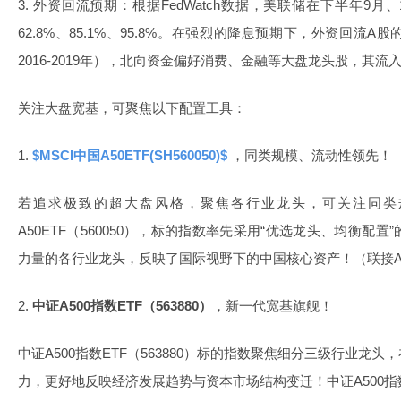
3. 外资回流预期：根据FedWatch数据，美联储在下半年9月
62.8%、85.1%、95.8%。在强烈的降息预期下，外资回流
2016-2019年），北向资金偏好消费、金融等大盘龙头股，其
关注大盘宽基，可聚焦以下配置工具：
1.
$MSCI中国A50ETF(SH560050)$
，同类规模、流动性领先！
若追求极致的超大盘风格，聚焦各行业龙头，可关注同类规
A50ETF（560050），标的指数率先采用“优选龙头、均衡配
力量的各行业龙头，反映了国际视野下的中国核心资产！（联接A：01
2.
中证A500指数ETF（563880）
，新一代宽基旗舰！
中证A500指数ETF（563880）标的指数聚焦细分三级行业龙
力，更好地反映经济发展趋势与资本市场结构变迁！中证A500指数E