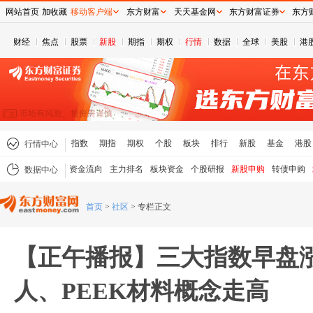
网站首页
加收藏
移动客户端
东方财富
天天基金网
东方财富证券
东方
财经
焦点
股票
新股
期指
期权
行情
数据
全球
美股
港
指数
期指
期权
个股
板块
排行
新股
基金
港股
行情中心
资金流向
主力排名
板块资金
个股研报
新股申购
转债申购
数据中心
首页
>
社区
>
专栏正文
【正午播报】三大指数早盘涨
人、PEEK材料概念走高