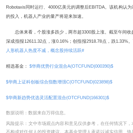
Robotaxis同时运行、4000亿美元的调整后EBITDA。该机
的投入，机器人产业的量产将迎来加速。
总体来看，个股涨多跌少，两市超3300股上涨。截至午间收盘，沪
深成指报12611.32点，涨0.16%；创指报2918.78点，跌1.3
人形机器人热度不减，概念股持续活跃#
精选基金：
$华商优势行业混合A(OTCFUND|000390)$
$华商上证科创板综合指数增强C(OTCFUND|023898)$
$华商新趋势优选灵活配置混合(OTCFUND|166301)$
数据说明：数据来自万得信息。
风险提示：文中市场观点内容和意见仅供参考，在任何情况下，
不构成对任何人的投资建议。本基金管理人承诺以诚实信用、恪