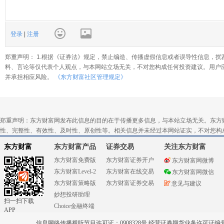
登录
|
注册
郑重声明： 1.根据《证券法》规定，禁止编造、传播虚假信息或者误导性信息，扰
料、言论等仅代表个人观点，与本网站立场无关，不对您构成任何投资建议。用户
并承担相应风险。
《东方财富社区管理规定》
郑重声明：东方财富网发布此信息的目的在于传播更多信息，与本站立场无关。东方
性、完整性、有效性、及时性、原创性等。相关信息并未经过本网站证实，不对您构
东方财富
东方财富产品
证券交易
关注东方财富
东方财富免费版
东方财富证券开户
东方财富网微博
东方财富Level-2
东方财富在线交易
东方财富网微信
东方财富策略版
东方财富证券交易
意见与建议
妙想投研助理
扫一扫下载
Choice金融终端
APP
信息网络传播视听节目许可证：0908328号 经营证券期货业务许可证编号：91310