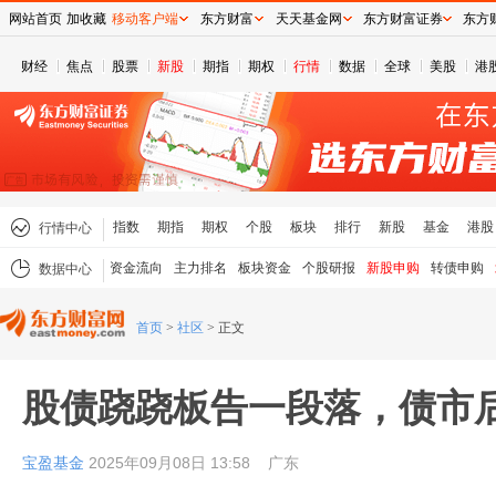
网站首页
加收藏
移动客户端
东方财富
天天基金网
东方财富证券
东方
财经
焦点
股票
新股
期指
期权
行情
数据
全球
美股
港
指数
期指
期权
个股
板块
排行
新股
基金
港股
行情中心
资金流向
主力排名
板块资金
个股研报
新股申购
转债申购
数据中心
首页
>
社区
>
正文
股债跷跷板告一段落，债市
宝盈基金
2025年09月08日 13:58
广东