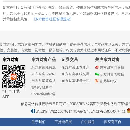
郑重声明： 1.根据《证券法》规定，禁止编造、传播虚假信息或者误导性信息，扰
料、言论等仅代表个人观点，与本网站立场无关，不对您构成任何投资建议。用户
并承担相应风险。
《东方财富社区管理规定》
郑重声明：东方财富网发布此信息的目的在于传播更多信息，与本站立场无关。东方
性、完整性、有效性、及时性、原创性等。相关信息并未经过本网站证实，不对您构
东方财富
东方财富产品
证券交易
关注东方财富
东方财富免费版
东方财富证券开户
东方财富网微博
东方财富Level-2
东方财富在线交易
东方财富网微信
东方财富策略版
东方财富证券交易
意见与建议
妙想投研助理
扫一扫下载
Choice金融终端
APP
信息网络传播视听节目许可证：0908328号 经营证券期货业务许可证编号：91310
沪ICP证:沪B2-20070217
网站备案号:沪ICP备05006054号-11
关于我们
可持续发展
广告服务
供应商平台