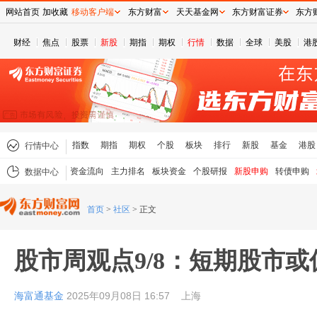
网站首页
加收藏
移动客户端
东方财富
天天基金网
东方财富证券
东方
财经
焦点
股票
新股
期指
期权
行情
数据
全球
美股
港
指数
期指
期权
个股
板块
排行
新股
基金
港股
行情中心
资金流向
主力排名
板块资金
个股研报
新股申购
转债申购
数据中心
首页
>
社区
>
正文
股市周观点9/8：短期股市或
海富通基金
2025年09月08日 16:57
上海