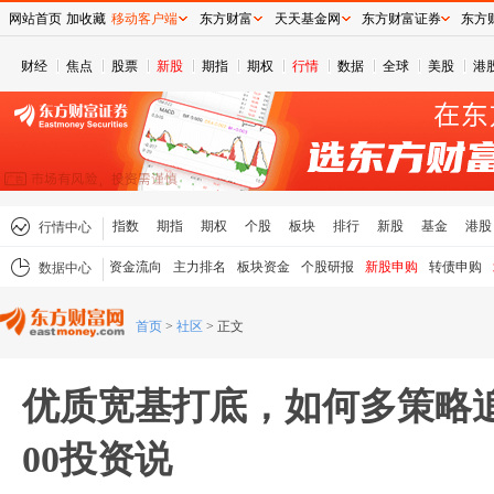
网站首页
加收藏
移动客户端
东方财富
天天基金网
东方财富证券
东方
财经
焦点
股票
新股
期指
期权
行情
数据
全球
美股
港
指数
期指
期权
个股
板块
排行
新股
基金
港股
行情中心
资金流向
主力排名
板块资金
个股研报
新股申购
转债申购
数据中心
首页
>
社区
>
正文
优质宽基打底，如何多策略追求
00投资说