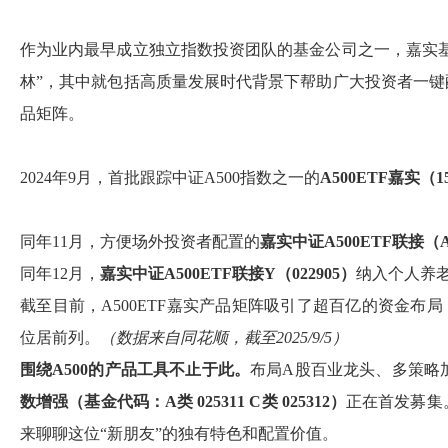
作为业内最早成立独立指数投资团队的基金公司之一，嘉实
林”，其中就包括高质量发展时代背景下帮助广大投资者一键配
品矩阵。
2024年9月，首批跟踪中证A500指数之一的
A500ETF
嘉实（
1
同年11月，方便场外投资者配置的
嘉实中证
A500ETF
联接（
同年12月，
嘉实中证
A500ETF
联接
Y
（
022905
）
纳入个人养
截至目前，A500ETF嘉实产品矩阵吸引了超百亿的资金布
位居前列。
（数据来自同花顺，截至2025/9/5）
围绕
A500
的产品工具不止于此。
布局A股百业龙头、多策略
数增强（基金代码：
A
类
025311 C
类
025312
）
正在首发募集。
来聊聊这位“新朋友”的独有特色和配置价值。