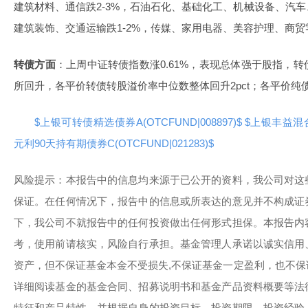
建筑材料、通信跌2-3%，石油石化、基础化工、机械设备、汽
建筑装饰、交通运输跌1-2%，传媒、家用电器、美容护理、商贸
转债方面
：上周中证转债指数涨0.61%，表现总体强于股指，
所回升，各平价转债转股溢价率中位数整体回升2pct；各平价纯
$上银可转债精选债券A(OTCFUND|008897)$
$上银丰益混合C
元利90天持有期债券C(OTCFUND|021283)$
风险提示：本报告中的信息均来源于已公开的资料，我公司对这
保证。在任何情况下，报告中的信息或所表达的意见并不构成证
下，我公司不就报告中的任何投资做出任何形式担保。本报告内
考，使用前请核实，风险自行承担。基金管理人承诺以诚实信用
资产，但不保证基金本金不受损失,不保证基金一定盈利，也不
详细阅读基金的基金合同、招募说明书和基金产品资料概要等法
特征和产品特性，并根据自身的投资目标、投资期限、投资经验