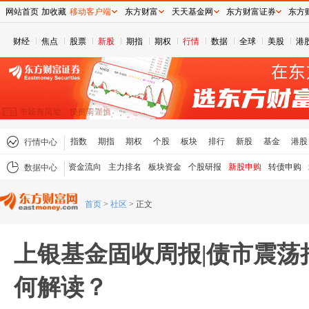
网站首页
加收藏
移动客户端
东方财富
天天基金网
东方财富证券
东方
财经
焦点
股票
新股
期指
期权
行情
数据
全球
美股
港
指数
期指
期权
个股
板块
排行
新股
基金
港股
行情中心
资金流向
主力排名
板块资金
个股研报
新股申购
转债申购
数据中心
首页
>
社区
>
正文
上银基金固收周报|债市震荡
何解读？