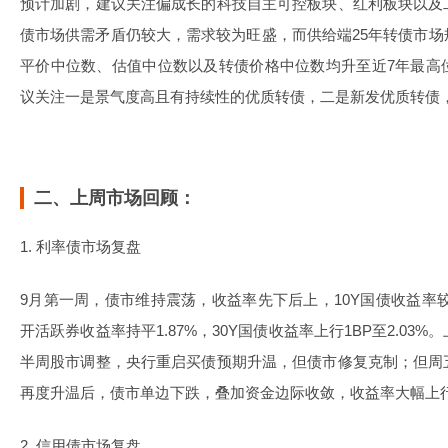
预计加剧，建议关注偏成长的科技自主可控板块、红利板块以及
债市场供需矛盾仍较大，需求较为旺盛，而供给端25年转债市
平价中位数、估值中位数以及转债价格中位数均升至近7年最高
议关注一是景气度高且有持续性的优质转债，二是新发优质转债
二、上周市场回顾：
1. 利率债市场复盘
9月第一周，债市维持震荡，收益率先下后上，10Y国债收益率较上一
开活跃券收益率持平1.87%，30Y国债收益率上行1BP至2.0
半周股市调整，央行重启买债预期升温，但债市修复克制；但周
再度升温后，债市单边下跌，叠加资金边际收敛，收益率大幅上
2. 信用债市场复盘