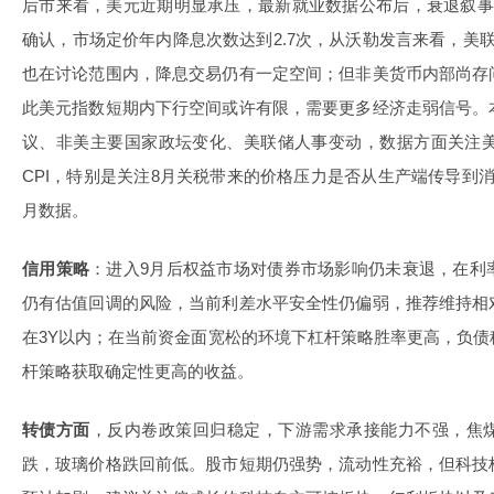
后市来看，美元近期明显承压，最新就业数据公布后，衰退叙事
确认，市场定价年内降息次数达到2.7次，从沃勒发言来看，美联
也在讨论范围内，降息交易仍有一定空间；但非美货币内部尚存
此美元指数短期内下行空间或许有限，需要更多经济走弱信号。
议、非美主要国家政坛变化、美联储人事变动，数据方面关注美
CPI，特别是关注8月关税带来的价格压力是否从生产端传导到
月数据。
信用策略
：进入9月后权益市场对债券市场影响仍未衰退，在利
仍有估值回调的风险，当前利差水平安全性仍偏弱，推荐维持相
在3Y以内；在当前资金面宽松的环境下杠杆策略胜率更高，负
杆策略获取确定性更高的收益。
转债方面
，反内卷政策回归稳定，下游需求承接能力不强，焦
跌，玻璃价格跌回前低。股市短期仍强势，流动性充裕，但科技