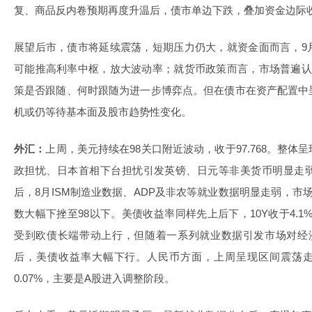
复、商品反内卷预期再度升温后，债市单边下跌，叠加资金边际
展望后市，债市将延续震荡，短期压力仍大，就资金面而言，9
可能推高利率中枢，放大波动率；就货币政策而言，市场普遍认
策是否跟随、何时跟随为进一步博弈点。但在债市在资产配置中
机或仍等待基本面及股市趋势性变化。
外汇：
上周，美元持续在98关口附近波动，收于97.768。整
政担忧、日本首相下台担忧引发英镑、日元等非美货币明显走弱
后，8月ISM制造业数据、ADP及非农等就业数据明显走弱，市
数大幅下挫至98以下。美债收益率同样先上后下，10Y收于4.1
受到欧债长端带动上行，但随着一系列就业数据引发市场对经
后，美债收益率大幅下行。人民币方面，上周呈现区间震荡走势
0.07%，主要是A股进入调整阶段。