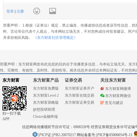
登录
|
注册
郑重声明： 1.根据《证券法》规定，禁止编造、传播虚假信息或者误导性信息，扰
料、言论等仅代表个人观点，与本网站立场无关，不对您构成任何投资建议。用户
并承担相应风险。
《东方财富社区管理规定》
郑重声明：东方财富网发布此信息的目的在于传播更多信息，与本站立场无关。东方
性、完整性、有效性、及时性、原创性等。相关信息并未经过本网站证实，不对您构
东方财富
东方财富产品
证券交易
关注东方财富
东方财富免费版
东方财富证券开户
东方财富网微博
东方财富Level-2
东方财富在线交易
东方财富网微信
东方财富策略版
东方财富证券交易
意见与建议
妙想投研助理
扫一扫下载
Choice金融终端
APP
信息网络传播视听节目许可证：0908328号 经营证券期货业务许可证编号：91310
沪ICP证:沪B2-20070217
网站备案号:沪ICP备05006054号-11