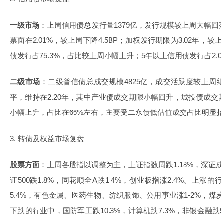
一级市场
：上周信用债总发行量1379亿，发行规模较上周大幅回
票面在2.01%，较上周下降4.5BP；加权发行期限为3.02年，较
债发行占75.3%，占比较上周小幅上升；5年以上信用债发行占2
二级市场
：二级普信债总成交规模4825亿，成交活跃度较上
平，维持在2.20年，其中产业债成交期限小幅回升，城投债成
小幅上升，占比在66%左右，主要受二永债低估值成交占比明显
3. 转债及权益市场复盘
股票方面
：上周各股指以调整为主，上证指数周跌1.18%，深证成指跌
证500跌1.8%，同花顺全A跌1.4%，创业板指涨2.4%。上涨
5.4%，有色金属、医药生物、纺织服饰、公用事业涨1-2%，煤
下跌的行业中，国防军工跌10.3%，计算机跌7.3%，非银金融跌5