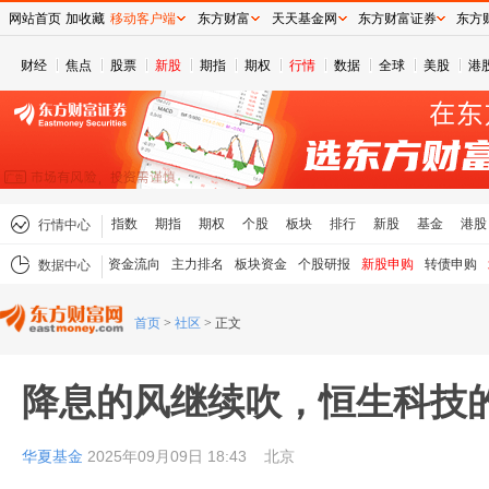
网站首页
加收藏
移动客户端
东方财富
天天基金网
东方财富证券
东方
财经
焦点
股票
新股
期指
期权
行情
数据
全球
美股
港
指数
期指
期权
个股
板块
排行
新股
基金
港股
行情中心
资金流向
主力排名
板块资金
个股研报
新股申购
转债申购
数据中心
首页
>
社区
>
正文
降息的风继续吹，恒生科技
华夏基金
2025年09月09日 18:43
北京