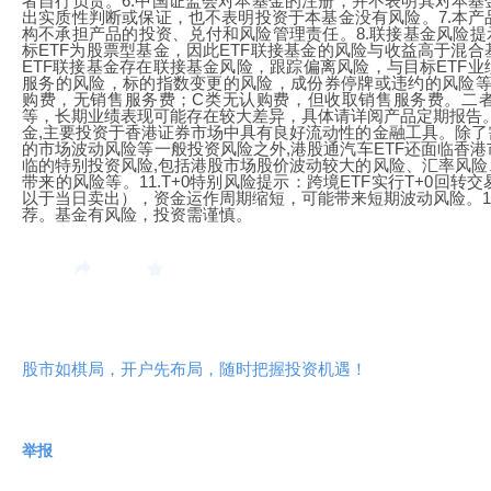
者自行负责。6.中国证监会对本基金的注册，并不表明其对本
出实质性判断或保证，也不表明投资于本基金没有风险。7.本
构不承担产品的投资、兑付和风险管理责任。8.联接基金风险提
标ETF为股票型基金，因此ETF联接基金的风险与收益高于混
ETF联接基金存在联接基金风险，跟踪偏离风险，与目标ETF
服务的风险，标的指数变更的风险，成份券停牌或违约的风险等
购费，无销售服务费；C类无认购费，但收取销售服务费。二
等，长期业绩表现可能存在较大差异，具体请详阅产品定期报告。
金,主要投资于香港证券市场中具有良好流动性的金融工具。除
的市场波动风险等一般投资风险之外,港股通汽车ETF还面临香
临的特别投资风险,包括港股市场股价波动较大的风险、汇率风
带来的风险等。11.T+0特别风险提示：跨境ETF实行T+0回
以于当日卖出），资金运作周期缩短，可能带来短期波动风险。1
荐。基金有风险，投资需谨慎。
股市如棋局，开户先布局，随时把握投资机遇！
举报