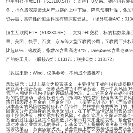
恒生科技指数ETF（513180.SH）：支持T+0交易。标的指
备，持仓股深度聚焦AI产业链的上中下游。降息预期升温，叠
资共振，高弹性的恒生科技有望深度受益。（场外联接A/C：013402
恒生互联网ETF（513330.SH），支持T+0交易，标的指数
里、美团、快手、百度、京东等大型互联网公司，互联网巨头权
比超60%，锐度高，指数AI含量高达97%，DeepSeek含量达8
产的好工具。（联接A类：013171；联接C类：013172）
（数据来源：Wind，仅供参考，不构成个股推荐）
风险提示：1.以上基金为股票基金，主要投资于标的指数成份
收益高于混合基金、债券基金与货币市场基金，属于中高风险(R
管理人和销售机构提供的评级结果为准。2.上述基金存在标的
标的指数波动、基金投资组合回报与标的指数回报偏离等主要风
请仔细阅读本基金的《基金合同》、《招募说明书》和《产品资
识本基金的风险收益特征和产品特件，并根据自身的投资目的、
因素充分考虑自身的风险承受能力，在了解产品情况及销售适当
做出投资决策，独立承担投资风险。4.基金管理人不保证本基
基金的过往业绩及其净值高低并不预示其未来业绩表现，基金管
成对本基金业绩表现的保证。5.基金管理人提醒投资者基金投资
投资决策后，基金运营状况、基金份额上市交易价格波动与基金