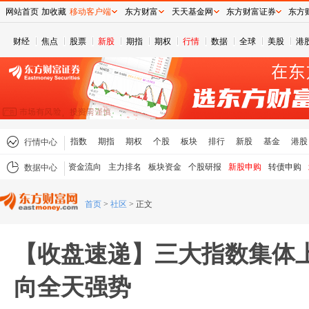
网站首页
加收藏
移动客户端
东方财富
天天基金网
东方财富证券
东方
财经
焦点
股票
新股
期指
期权
行情
数据
全球
美股
港
指数
期指
期权
个股
板块
排行
新股
基金
港股
行情中心
资金流向
主力排名
板块资金
个股研报
新股申购
转债申购
数据中心
首页
>
社区
>
正文
【收盘速递】三大指数集体上
向全天强势