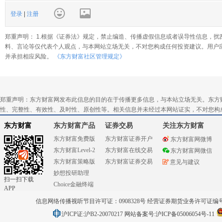
登录
|
注册
郑重声明： 1.根据《证券法》规定，禁止编造、传播虚假信息或者误导性信息，扰
料、言论等仅代表个人观点，与本网站立场无关，不对您构成任何投资建议。用户
并承担相应风险。
《东方财富社区管理规定》
郑重声明：东方财富网发布此信息的目的在于传播更多信息，与本站立场无关。东方
性、完整性、有效性、及时性、原创性等。相关信息并未经过本网站证实，不对您构
东方财富
东方财富产品
证券交易
关注东方财富
东方财富免费版
东方财富证券开户
东方财富网微博
东方财富Level-2
东方财富在线交易
东方财富网微信
东方财富策略版
东方财富证券交易
意见与建议
妙想投研助理
扫一扫下载
Choice金融终端
APP
信息网络传播视听节目许可证：0908328号 经营证券期货业务许可证编号：91310
沪ICP证:沪B2-20070217
网站备案号:沪ICP备05006054号-11