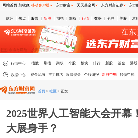
网站首页
加收藏
移动客户端
东方财富
天天基金网
东方财富证券
东方
财经
焦点
股票
新股
期指
期权
行情
数据
全球
美股
港
指数
期指
期权
个股
板块
排行
新股
基金
港股
行情中心
资金流向
主力排名
板块资金
个股研报
新股申购
转债申购
数据中心
首页
>
社区
>
正文
2025世界人工智能大会开
大展身手？