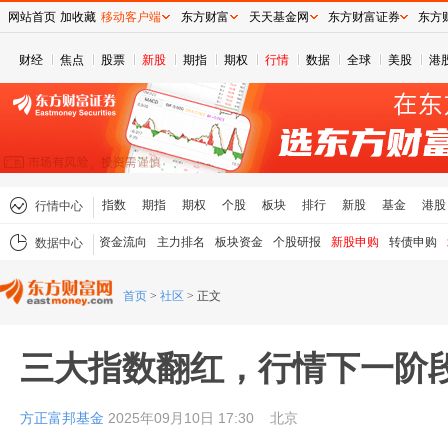
网站首页
加收藏
移动客户端
东方财富
天天基金网
东方财富证券
东方
财经
焦点
股票
新股
期指
期权
行情
数据
全球
美股
港
指数
期指
期权
个股
板块
排行
新股
基金
港股
行情中心
资金流向
主力排名
板块资金
个股研报
新股申购
转债申购
数据中心
首页
>
社区
>
正文
三大指数翻红，行情下一阶
方正富邦基金
2025年09月10日 17:30
北京