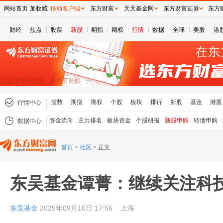
网站首页
加收藏
移动客户端
东方财富
天天基金网
东方财富证券
东方
财经
焦点
股票
新股
期指
期权
行情
数据
全球
美股
港
指数
期指
期权
个股
板块
排行
新股
基金
港股
行情中心
资金流向
主力排名
板块资金
个股研报
新股申购
转债申购
数据中心
首页
>
社区
>
正文
东吴基金谭菁：继续关注科
东吴基金
2025年09月10日 17:56
上海