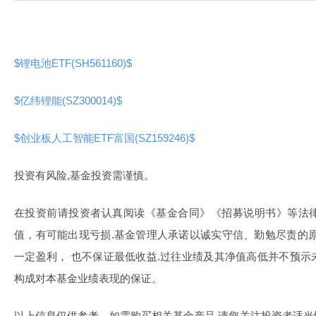
$锂电池ETF(SH561160)$
$亿纬锂能(SZ300014)$
$创业板人工智能ETF富国(SZ159246)$
投资有风险,基金投资需谨慎。
在投资前请投资者认真阅读《基金合同》《招募说明书》等法
值，有可能出现亏损.基金管理人承诺以诚实守信、勤勉尽责的
一定盈利， 也不保证最低收益.过往业绩及其净值高低并不预
构成对本基金业绩表现的保证。
以上信息仅供参考，如需购买相关基金产品,请您关注投资者适