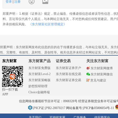
登录
|
注册
郑重声明： 1.根据《证券法》规定，禁止编造、传播虚假信息或者误导性信息，扰
料、言论等仅代表个人观点，与本网站立场无关，不对您构成任何投资建议。用户
并承担相应风险。
《东方财富社区管理规定》
郑重声明：东方财富网发布此信息的目的在于传播更多信息，与本站立场无关。东方
性、完整性、有效性、及时性、原创性等。相关信息并未经过本网站证实，不对您构
东方财富
东方财富产品
证券交易
关注东方财富
东方财富免费版
东方财富证券开户
东方财富网微博
东方财富Level-2
东方财富在线交易
东方财富网微信
东方财富策略版
东方财富证券交易
意见与建议
妙想投研助理
扫一扫下载
Choice金融终端
APP
信息网络传播视听节目许可证：0908328号 经营证券期货业务许可证编号：91310
沪ICP证:沪B2-20070217
网站备案号:沪ICP备05006054号-11
关于我们
可持续发展
广告服务
供应商平台