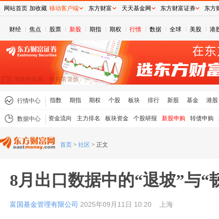
网站首页
加收藏
移动客户端
东方财富
天天基金网
东方财富证券
东方
财经
焦点
股票
新股
期指
期权
行情
数据
全球
美股
港
指数
期指
期权
个股
板块
排行
新股
基金
港股
行情中心
资金流向
主力排名
板块资金
个股研报
新股申购
转债申购
数据中心
首页
>
社区
>
正文
8月出口数据中的“退坡”与“
富国基金管理有限公司
2025年09月11日 10:20
上海