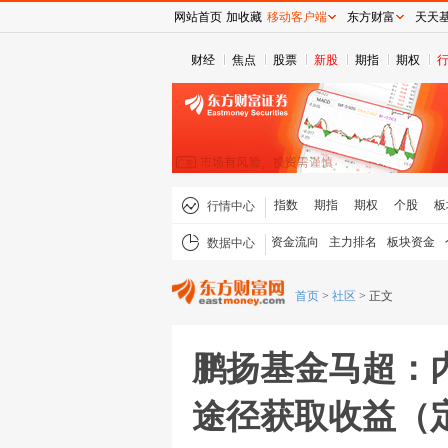
网站首页
加收藏
移动客户端
东方财富
天天
财经
焦点
股票
新股
期指
期权
指数
期指
期权
个股
板
行情中心
资金流向
主力排名
板块资金
数据中心
首页
>
社区
>
正文
鹏扬基金马超：
途径获取收益（定