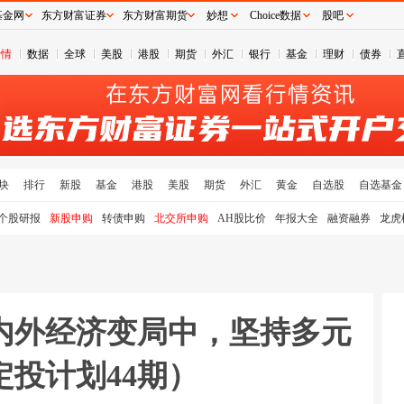
基金网
东方财富证券
东方财富期货
妙想
Choice数据
股吧
行情
数据
全球
美股
港股
期货
外汇
银行
基金
理财
债券
块
排行
新股
基金
港股
美股
期货
外汇
黄金
自选股
自选基金
个股研报
新股申购
转债申购
北交所申购
AH股比价
年报大全
融资融券
龙虎
内外经济变局中，坚持多元
投计划44期）