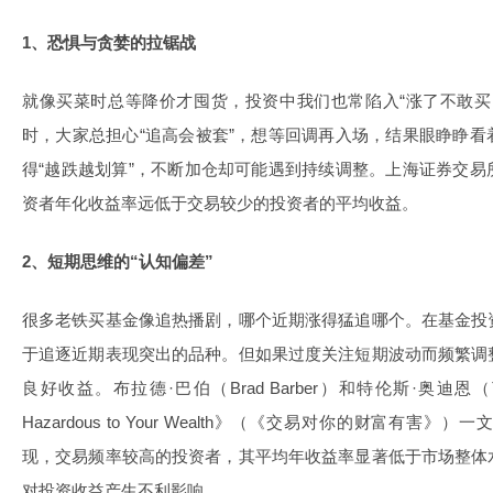
1、恐惧与贪婪的拉锯战
就像买菜时总等降价才囤货，投资中我们也常陷入“涨了不敢买
时，大家总担心“追高会被套”，想等回调再入场，结果眼睁睁
得“越跌越划算”，不断加仓却可能遇到持续调整。上海证券交
资者年化收益率远低于交易较少的投资者的平均收益。
2、短期思维的“认知偏差”
很多老铁买基金像追热播剧，哪个近期涨得猛追哪个。在基金投
于追逐近期表现突出的品种。但如果过度关注短期波动而频繁调
良好收益。布拉德·巴伯（Brad Barber）和特伦斯·奥迪恩（Terran
Hazardous to Your Wealth》（《交易对你的财富有
现，交易频率较高的投资者，其平均年收益率显著低于市场整体
对投资收益产生不利影响。