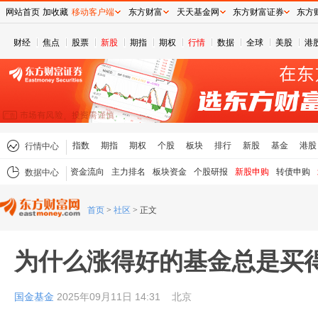
网站首页
加收藏
移动客户端
东方财富
天天基金网
东方财富证券
东方
财经
焦点
股票
新股
期指
期权
行情
数据
全球
美股
港
指数
期指
期权
个股
板块
排行
新股
基金
港股
行情中心
资金流向
主力排名
板块资金
个股研报
新股申购
转债申购
数据中心
首页
>
社区
>
正文
为什么涨得好的基金总是买
国金基金
2025年09月11日 14:31
北京