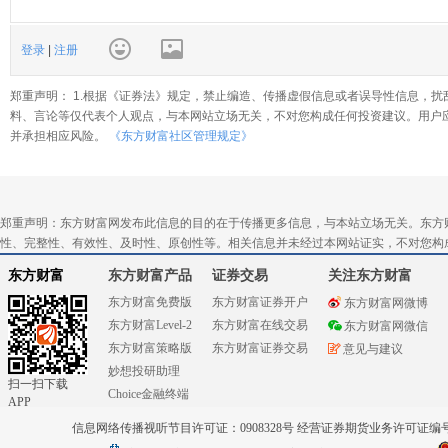
登录
|
注册
郑重声明： 1.根据《证券法》规定，禁止编造、传播虚假信息或者误导性信息，扰
料、言论等仅代表个人观点，与本网站立场无关，不对您构成任何投资建议。用户
并承担相应风险。
《东方财富社区管理规定》
郑重声明：东方财富网发布此信息的目的在于传播更多信息，与本站立场无关。东方
性、完整性、有效性、及时性、原创性等。相关信息并未经过本网站证实，不对您构
东方财富
东方财富产品
证券交易
关注东方财富
东方财富免费版
东方财富证券开户
东方财富网微博
东方财富Level-2
东方财富在线交易
东方财富网微信
东方财富策略版
东方财富证券交易
意见与建议
妙想投研助理
扫一扫下载
Choice金融终端
APP
信息网络传播视听节目许可证：0908328号 经营证券期货业务许可证编号：91310