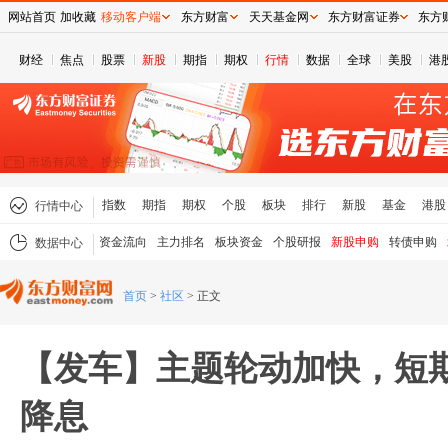
网站首页
加收藏
移动客户端
东方财富
天天基金网
东方财富证券
东方
财经
焦点
股票
新股
期指
期权
行情
数据
全球
美股
港
指数
期指
期权
个股
板块
排行
新股
基金
港股
行情中心
资金流向
主力排名
板块资金
个股研报
新股申购
转债申购
数据中心
首页
>
社区
>
正文
【发车】主题轮动加快，短
降息