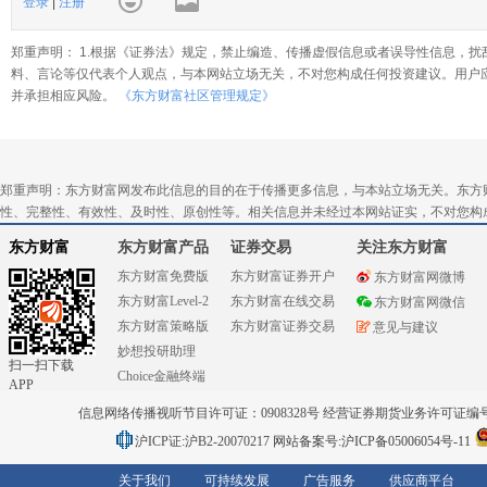
登录
|
注册
郑重声明： 1.根据《证券法》规定，禁止编造、传播虚假信息或者误导性信息，扰
料、言论等仅代表个人观点，与本网站立场无关，不对您构成任何投资建议。用户
并承担相应风险。
《东方财富社区管理规定》
郑重声明：东方财富网发布此信息的目的在于传播更多信息，与本站立场无关。东方
性、完整性、有效性、及时性、原创性等。相关信息并未经过本网站证实，不对您构
东方财富
东方财富产品
证券交易
关注东方财富
东方财富免费版
东方财富证券开户
东方财富网微博
东方财富Level-2
东方财富在线交易
东方财富网微信
东方财富策略版
东方财富证券交易
意见与建议
妙想投研助理
扫一扫下载
Choice金融终端
APP
信息网络传播视听节目许可证：0908328号 经营证券期货业务许可证编号：91310
沪ICP证:沪B2-20070217
网站备案号:沪ICP备05006054号-11
关于我们
可持续发展
广告服务
供应商平台