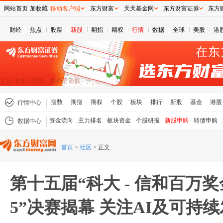
网站首页
加收藏
移动客户端
东方财富
天天基金网
东方财富证券
东方
财经
焦点
股票
新股
期指
期权
行情
数据
全球
美股
港
指数
期指
期权
个股
板块
排行
新股
基金
港股
行情中心
资金流向
主力排名
板块资金
个股研报
新股申购
转债申购
数据中心
首页
>
社区
>
正文
第十五届“科大 - 信和百万奖
5”决赛揭幕 关注AI及可持