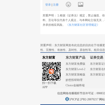
登录
|
注册
郑重声明： 1.根据《证券法》规定，禁止编造、
料、言论等仅代表个人观点，与本网站立场无关，
并承担相应风险。
《东方财富社区管理规定》
郑重声明：东方财富网发布此信息的目的在于传播更
性、完整性、有效性、及时性、原创性等。相关信息
东方财富
东方财富产品
证券交易
东方财富免费版
东方财富证
东方财富Level-2
东方财富在
东方财富策略版
东方财富证
妙想投研助理
扫一扫下载
Choice金融终端
APP
信息网络传播视听节目许可证：0908328号
沪ICP证:沪B2-20070217
网站备