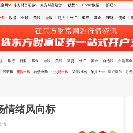
基金网
东方财富证券
东方财富期货
妙想
Choice数据
股吧
行情
数据
全球
美股
港股
期货
外汇
银行
基金
理财
债券
块
排行
新股
基金
港股
美股
期货
外汇
黄金
自选股
自选基金
个股研报
新股申购
转债申购
北交所申购
AH股比价
年报大全
融资融券
龙虎
】市场情绪风向标
上海