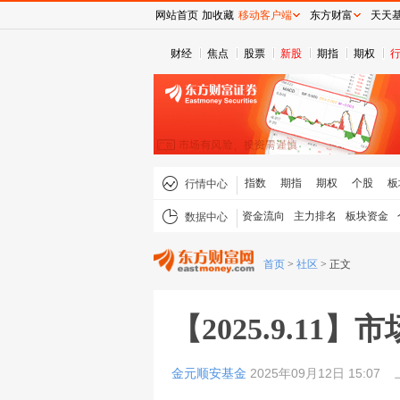
网站首页
加收藏
移动客户端
东方财富
天天
财经
焦点
股票
新股
期指
期权
指数
期指
期权
个股
板
行情中心
资金流向
主力排名
板块资金
数据中心
首页
>
社区
>
正文
【2025.9.11
金元顺安基金
2025年09月12日 15:07