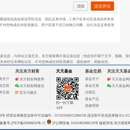
清除
提交评论
传播虚假信息或者误导性信息，扰乱证券市场；2.用户在本社区发表的所有资
不对您构成任何投资建议。用户应基于自己的独立判断，自行决定证券投资
多信息，与本站立场无关。东方财富网不保证该信息（包括但不限于文字、视频、音
并未经过本网站证实，不对您构成任何投资建议，据此操作，风险自担。
关注东方财富
天天基金
基金交易
关注天天基
券开户
基金开户
东方财富网微博
天天基金网
线交易
基金交易
东方财富网微信
天天基金网
券交易
活期宝
意见与建议
基金产品
扫一扫下载
稳健理财
APP
 经营证券期货业务许可证编号：913101046312860336 违法和不良信息举报:021-612
案号:沪ICP备05006054号-11
沪公网安备 31010402000120号
版权所有:东方财富