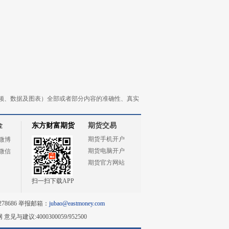
频、数据及图表）全部或者部分内容的准确性、真实
金
东方财富期货
期货交易
期货手机开户
微博
期货电脑开户
微信
期货官方网站
扫一扫下载APP
78686 举报邮箱：
jubao@eastmoney.com
网
意见与建议:4000300059/952500