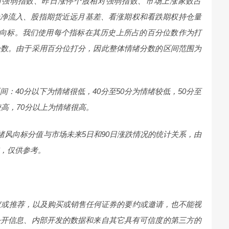
对强弱指数、昨日涨停个股相对强弱指数、市场上涨家数占
金净流入、股指期货近远月基差、看涨期权和看跌期权持仓量
风向标。我们使用每个指标在其历史上所占的百分位数作为打
分数。由于采用百分位打分，因此整体情绪分数的区间范围为
间：40分以下为情绪很低，40分至50分为情绪较低，50分至
较高，70分以上为情绪很高。
情绪风向标分值与市场未来5日和90日涨跌情况的统计关系，由
，仅供参考。
推荐，以及购买或销售任何证券的要约或邀请，也不能视
公开信息、内部开发的数据和来自其它具有可信度的第三方的