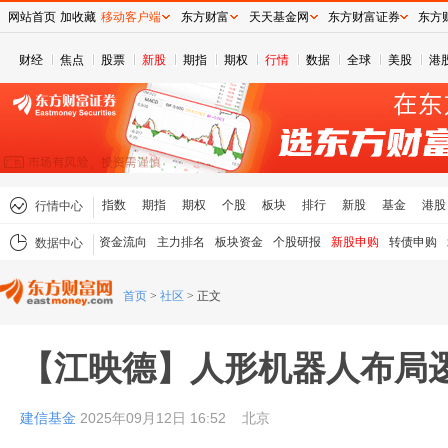
网站首页
加收藏
移动客户端
东方财富
天天基金网
东方财富证券
东方
财经
焦点
股票
新股
期指
期权
行情
数据
全球
美股
港
指数
期指
期权
个股
板块
排行
新股
基金
港股
行情中心
资金流向
主力排名
板块资金
个股研报
新股申购
转债申购
数据中心
首页
>
社区
>
正文
【江映德】人形机器人布局
建信基金
2025年09月12日 16:52
北京