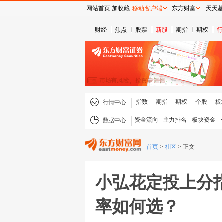
网站首页
加收藏
移动客户端
东方财富
天天
财经
焦点
股票
新股
期指
期权
指数
期指
期权
个股
板
行情中心
资金流向
主力排名
板块资金
数据中心
首页
>
社区
>
正文
小弘花定投上分指
率如何选？