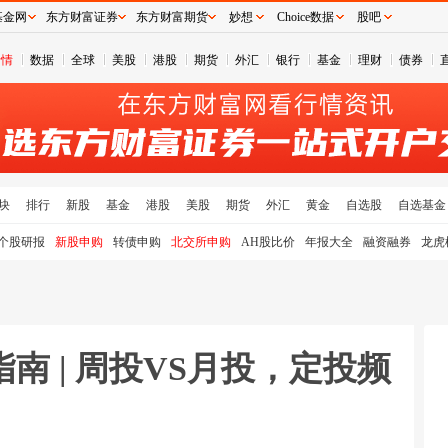
基金网
东方财富证券
东方财富期货
妙想
Choice数据
股吧
行情
数据
全球
美股
港股
期货
外汇
银行
基金
理财
债券
块
排行
新股
基金
港股
美股
期货
外汇
黄金
自选股
自选基金
个股研报
新股申购
转债申购
北交所申购
AH股比价
年报大全
融资融券
龙虎
南 | 周投VS月投，定投频