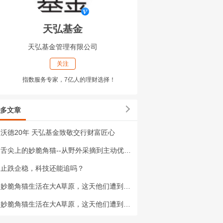
天弘基金
天弘基金管理有限公司
关注
指数服务专家，7亿人的理财选择！
多文章
沃德20年 天弘基金致敬交行财富匠心
舌尖上的妙脆角猫--从野外采摘到主动优选妙脆角！#主动ETF#主动ETF是什么#主动ETF科普#妙脆角猫
止跌企稳，科技还能追吗？
妙脆角猫生活在大A草原，这天他们遭到了刀盾柯基的攻击，聪明的妙脆角猫会如何应对呢？#妙脆角猫#妙脆角猫咪#刀顿狗#猫猫图鉴#火山拍作品分10万
妙脆角猫生活在大A草原，这天他们遭到了刀盾柯基的攻击，聪明的妙脆角猫会如何应对呢？#妙脆角猫#刀顿狗#我的抖音已长满妙脆角猫#红利#火山拍作品分10万