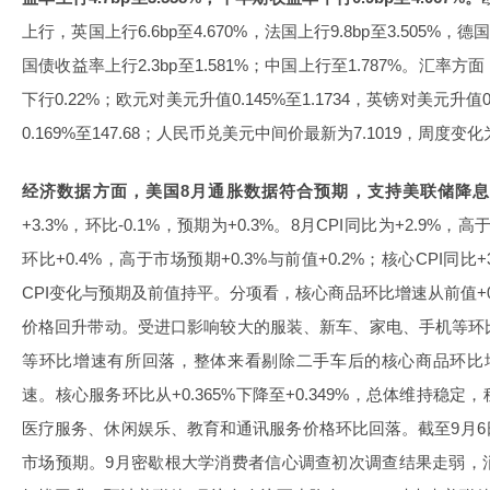
上行，英国上行6.6bp至4.670%，法国上行9.8bp至3.505%，德
国债收益率上行2.3bp至1.581%；中国上行至1.787%。汇率方
下行0.22%；欧元对美元升值0.145%至1.1734，英镑对美元升值0
0.169%至147.68；人民币兑美元中间价最新为7.1019，周度变化为-
经济数据方面，美国8月通胀数据符合预期，支持美联储降
+3.3%，环比-0.1%，预期为+0.3%。8月CPI同比为+2.9%，
环比+0.4%，高于市场预期+0.3%与前值+0.2%；核心CPI同比+
CPI变化与预期及前值持平。分项看，核心商品环比增速从前值+0.
价格回升带动。受进口影响较大的服装、新车、家电、手机等环
等环比增速有所回落，整体来看剔除二手车后的核心商品环比
速。核心服务环比从+0.365%下降至+0.349%，总体维持稳
医疗服务、休闲娱乐、教育和通讯服务价格环比回落。截至9月
市场预期。9月密歇根大学消费者信心调查初次调查结果走弱，