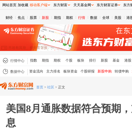
网站首页
加收藏
移动客户端
东方财富
天天基金网
东方财富证券
东方
财经
焦点
股票
新股
期指
期权
行情
数据
全球
美股
港
指数
期指
期权
个股
板块
排行
新股
基金
港股
行情中心
资金流向
主力排名
板块资金
个股研报
新股申购
转债申购
数据中心
首页
>
社区
>
正文
美国8月通胀数据符合预期
息