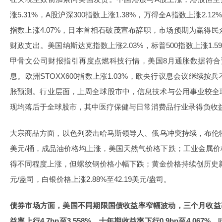
涨5.31%，A股沪深300指数上涨1.38%，万得全A指数上涨2.
指数上涨4.07%，日本首相石破茂宣布辞职，市场预期为赢得
财政支出。美国纳斯达克指数上涨2.03%，标普500指数上涨1.5
甲骨文公司财报指引再度点燃科技行情，美国8月通胀数据符合
息。欧洲STOXX600指数上涨1.03%，欧央行议息会议继续
胀预测。行业层面，上周全球股市中，信息技术与公用事业较全
现均落后于全球股市，其中医疗保健与日常消费品行业录得负收
大宗商品方面，以色列袭击哈马斯领导人、俄乌冲突持续，布伦特原油
美元/桶，成品油价格均上涨，美国天然气价格下跌；工业金属
得不同程度上涨，但螺纹钢价格小幅下跌；黄金价格持续创历史新高，上
元/盎司，白银价格上涨2.88%至42.19美元/盎司。
债券市场方面，美国不同期限国债收益率窄幅波动，三个月收益率上行
益率上行4.7bp至3.558%，十年期收益率下行0.9bp至4.067%。