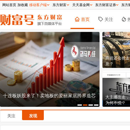
网站首页
加收藏
移动客户端
东方财富
天天基金网
东方财富证券
东方
首页
关注
商超还会抢走
意？
十连板妖股来了！卖地板的爱丽家居跨界造芯
国泰航空的
大主播出走，
运的长空博
为何不慌？
关注
发现