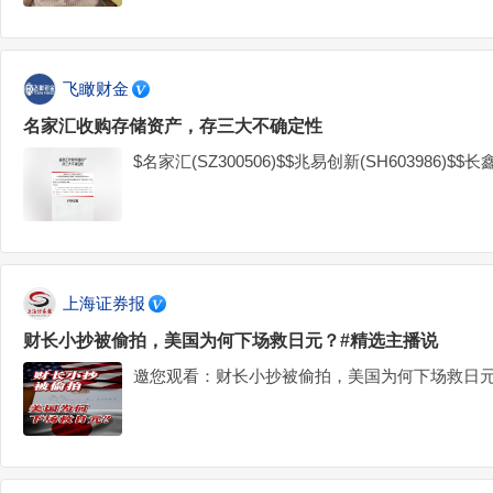
飞瞰财金
名家汇收购存储资产，存三大不确定性
$名家汇(SZ300506)$$兆易创新(SH603986)$$长鑫
上海证券报
财长小抄被偷拍，美国为何下场救日元？#精选主播说
邀您观看：财长小抄被偷拍，美国为何下场救日元