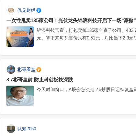
侃见财经
一次性甩卖135家公司！光伏龙头锦浪科技开启下一场“豪赌”
锦浪科技官宣，打包卖掉135家全资子公司、482.7
元。算下来每瓦售价只有0.51元，对比当下2-3
到两折清仓！#英伟达急寻中国AI基站供应商#$锦浪科技
彬哥看盘
8.7彬哥盘前:防止科创板块深跌
今天时间窗口，A股会怎么走？#炒股日记##复盘记
认知2050