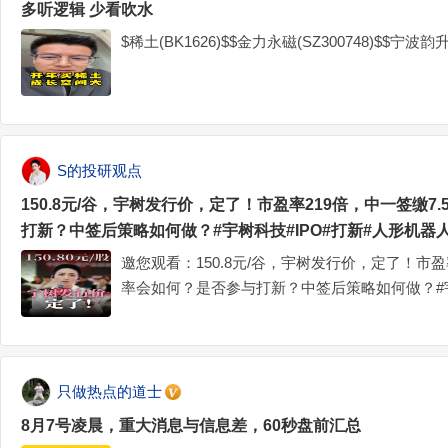
多听逻辑 少看吹水
$稀土(BK1626)$$金力永磁(SZ300748)$$宁波韵
S的投研观点
150.8元/谷，宇树发行价，定了！市盈率219倍，中一签缴7
打新？中签后策略如何做？#宇树科技#IPO#打新#人形机器
邀您观看：150.8元/谷，宇树发行价，定了！市盈
率会如何？是否参与打新？中签后策略如何做？#宇
#S的宝藏世界
只做热点的道士
8月7号凌晨，重大消息与信息差，60秒盘前汇总