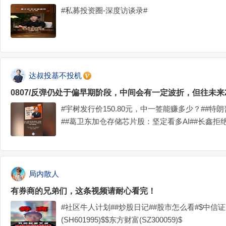
#私募投资圈-深度访谈录#
达叔投基不投机
0807/反弹仍处于偏早期阶段，中间会有一定波折，但往未
#宇树发行价150.80元，中一签能赚多少？##
##葛卫东加仓存储芯片股：坚定看多AI##长鑫
士##美拟限制中国IDC设备，遭一系列反制#
局内散人
有券商的兄弟们，这条视频请耐心看完！
#社区牛人计划##炒股日记##股市怎么看#$中信证券(
(SH601995)$$东方财富(SZ300059)$