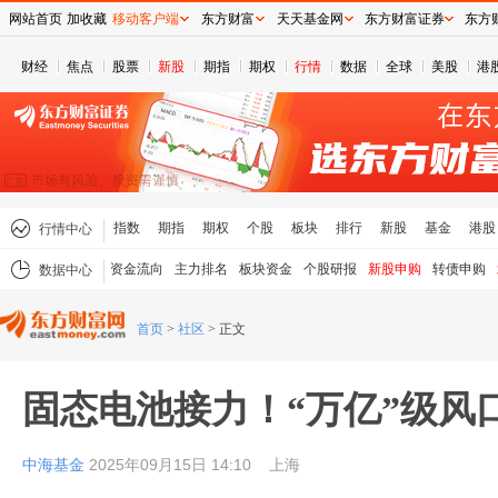
网站首页
加收藏
移动客户端
东方财富
天天基金网
东方财富证券
东方
财经
焦点
股票
新股
期指
期权
行情
数据
全球
美股
港
指数
期指
期权
个股
板块
排行
新股
基金
港股
行情中心
资金流向
主力排名
板块资金
个股研报
新股申购
转债申购
数据中心
首页
>
社区
>
正文
固态电池接力！“万亿”级风
中海基金
2025年09月15日 14:10
上海