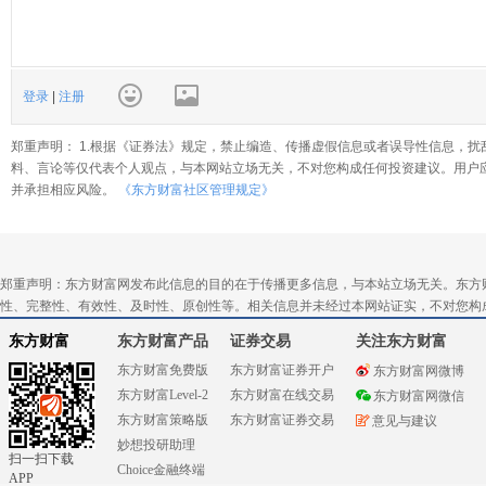
登录
|
注册
郑重声明： 1.根据《证券法》规定，禁止编造、传播虚假信息或者误导性信息，扰
料、言论等仅代表个人观点，与本网站立场无关，不对您构成任何投资建议。用户
并承担相应风险。
《东方财富社区管理规定》
郑重声明：东方财富网发布此信息的目的在于传播更多信息，与本站立场无关。东方
性、完整性、有效性、及时性、原创性等。相关信息并未经过本网站证实，不对您构
东方财富
东方财富产品
证券交易
关注东方财富
东方财富免费版
东方财富证券开户
东方财富网微博
东方财富Level-2
东方财富在线交易
东方财富网微信
东方财富策略版
东方财富证券交易
意见与建议
妙想投研助理
扫一扫下载
Choice金融终端
APP