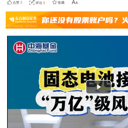
点赞
3
收藏
评论
0
播
放
视