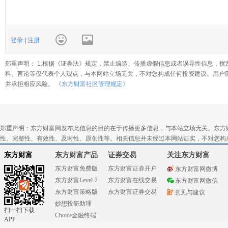
登录
|
注册
郑重声明： 1.根据《证券法》规定，禁止编造、传播虚假信息或者误导性信息，扰
料、言论等仅代表个人观点，与本网站立场无关，不对您构成任何投资建议。用户
并承担相应风险。
《东方财富社区管理规定》
郑重声明：东方财富网发布此信息的目的在于传播更多信息，与本站立场无关。东方
性、完整性、有效性、及时性、原创性等。相关信息并未经过本网站证实，不对您构
东方财富
东方财富产品
证券交易
关注东方财富
东方财富免费版
东方财富证券开户
东方财富网微博
东方财富Level-2
东方财富在线交易
东方财富网微信
东方财富策略版
东方财富证券交易
意见与建议
妙想投研助理
扫一扫下载
Choice金融终端
APP