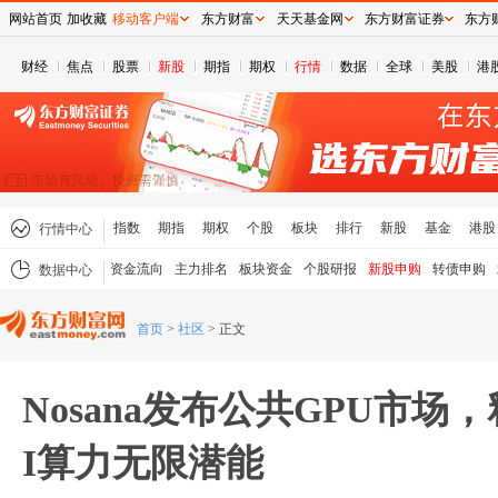
网站首页
加收藏
移动客户端
东方财富
天天基金网
东方财富证券
东方
财经
焦点
股票
新股
期指
期权
行情
数据
全球
美股
港
指数
期指
期权
个股
板块
排行
新股
基金
港股
行情中心
资金流向
主力排名
板块资金
个股研报
新股申购
转债申购
数据中心
首页
>
社区
>
正文
Nosana发布公共GPU市场
I算力无限潜能