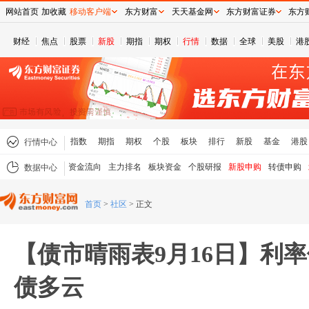
网站首页
加收藏
移动客户端
东方财富
天天基金网
东方财富证券
东方
财经
焦点
股票
新股
期指
期权
行情
数据
全球
美股
港
指数
期指
期权
个股
板块
排行
新股
基金
港股
行情中心
资金流向
主力排名
板块资金
个股研报
新股申购
转债申购
数据中心
首页
>
社区
>
正文
【债市晴雨表9月16日】利
债多云