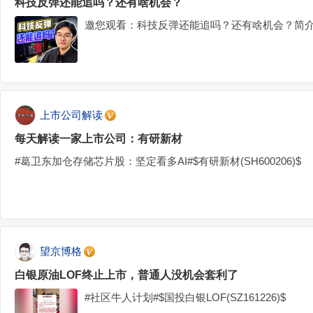
科技反弹还能追吗？还有啥机会？
邀您观看：科技反弹还能追吗？还有啥机会？简介
上市公司解读
每天解读一家上市公司：有研新材
#葛卫东加仓存储芯片股：坚定看多AI#$有研新材(SH600206)$
望京博格
白银原油LOF终止上市，普通人没机会套利了
#社区牛人计划#$国投白银LOF(SZ161226)$