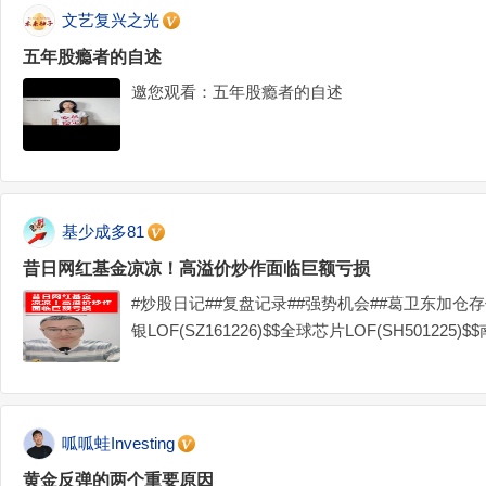
文艺复兴之光
五年股瘾者的自述
邀您观看：五年股瘾者的自述
基少成多81
昔日网红基金凉凉！高溢价炒作面临巨额亏损
#炒股日记##复盘记录##强势机会##葛卫东加仓存
银LOF(SZ161226)$$全球芯片LOF(SH501225)$
呱呱蛙Investing
黄金反弹的两个重要原因