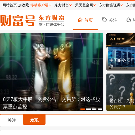
网站首页
加收藏
移动客户端
东方财富
天天基金网
东方财富证券
东方
首页
关注
中国服务器厂
位
寒武纪业绩炸裂，但163倍PE的寒王到底贵不
说好十年不
老百姓，为何
贵？
一？
的账了？
关注
发现