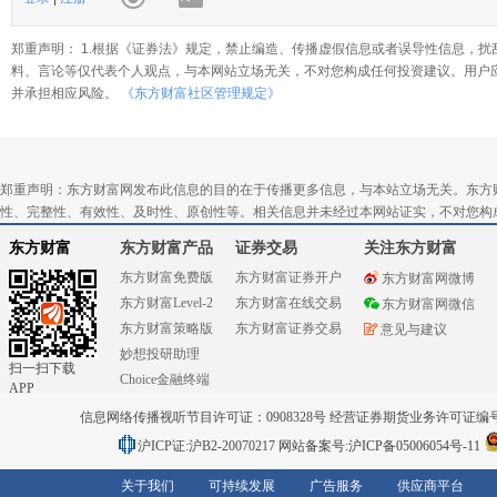
郑重声明： 1.根据《证券法》规定，禁止编造、传播虚假信息或者误导性信息，扰
料、言论等仅代表个人观点，与本网站立场无关，不对您构成任何投资建议。用户
并承担相应风险。
《东方财富社区管理规定》
郑重声明：东方财富网发布此信息的目的在于传播更多信息，与本站立场无关。东方
性、完整性、有效性、及时性、原创性等。相关信息并未经过本网站证实，不对您构
东方财富
东方财富产品
证券交易
关注东方财富
东方财富免费版
东方财富证券开户
东方财富网微博
东方财富Level-2
东方财富在线交易
东方财富网微信
东方财富策略版
东方财富证券交易
意见与建议
妙想投研助理
扫一扫下载
Choice金融终端
APP
信息网络传播视听节目许可证：0908328号 经营证券期货业务许可证编号：91310
沪ICP证:沪B2-20070217
网站备案号:沪ICP备05006054号-11
关于我们
可持续发展
广告服务
供应商平台