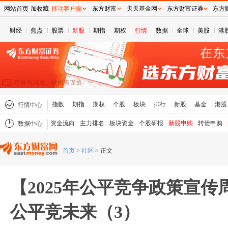
网站首页
加收藏
移动客户端
东方财富
天天基金网
东方财富证券
东方
财经
焦点
股票
新股
期指
期权
行情
数据
全球
美股
港
指数
期指
期权
个股
板块
排行
新股
基金
港股
行情中心
资金流向
主力排名
板块资金
个股研报
新股申购
转债申购
数据中心
首页
>
社区
>
正文
【2025年公平竞争政策宣
公平竞未来（3）