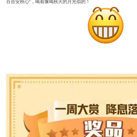
百合安秋心”，喝着像喝秋天的月光似的！