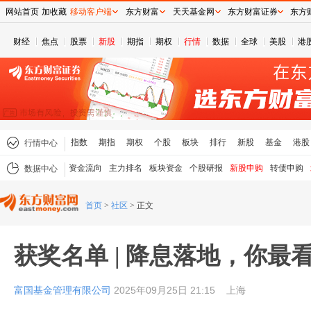
网站首页
加收藏
移动客户端
东方财富
天天基金网
东方财富证券
东方
财经
焦点
股票
新股
期指
期权
行情
数据
全球
美股
港
指数
期指
期权
个股
板块
排行
新股
基金
港股
行情中心
资金流向
主力排名
板块资金
个股研报
新股申购
转债申购
数据中心
首页
>
社区
>
正文
获奖名单 | 降息落地，你最
富国基金管理有限公司
2025年09月25日 21:15
上海