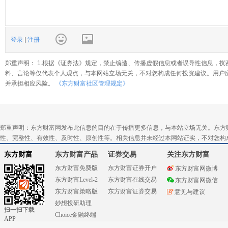
登录
|
注册
郑重声明： 1.根据《证券法》规定，禁止编造、传播虚假信息或者误导性信息，扰
料、言论等仅代表个人观点，与本网站立场无关，不对您构成任何投资建议。用户
并承担相应风险。
《东方财富社区管理规定》
郑重声明：东方财富网发布此信息的目的在于传播更多信息，与本站立场无关。东方
性、完整性、有效性、及时性、原创性等。相关信息并未经过本网站证实，不对您构
东方财富
东方财富产品
证券交易
关注东方财富
东方财富免费版
东方财富证券开户
东方财富网微博
东方财富Level-2
东方财富在线交易
东方财富网微信
东方财富策略版
东方财富证券交易
意见与建议
妙想投研助理
扫一扫下载
Choice金融终端
APP