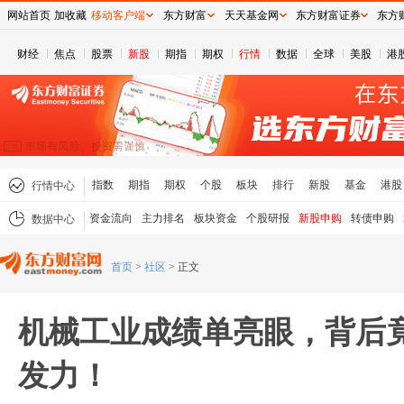
网站首页
加收藏
移动客户端
东方财富
天天基金网
东方财富证券
东方
财经
焦点
股票
新股
期指
期权
行情
数据
全球
美股
港
指数
期指
期权
个股
板块
排行
新股
基金
港股
行情中心
资金流向
主力排名
板块资金
个股研报
新股申购
转债申购
数据中心
首页
>
社区
>
正文
机械工业成绩单亮眼，背后竟
发力！