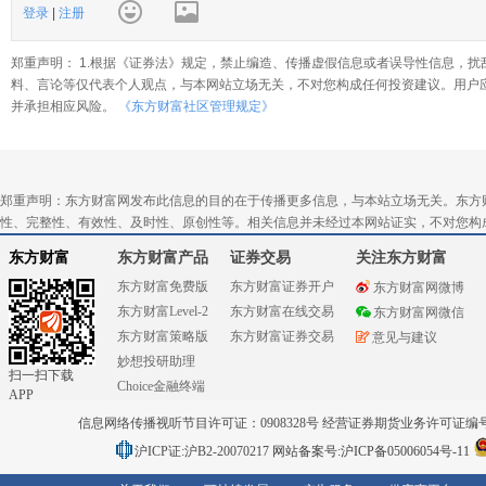
登录
|
注册
郑重声明： 1.根据《证券法》规定，禁止编造、传播虚假信息或者误导性信息，扰
料、言论等仅代表个人观点，与本网站立场无关，不对您构成任何投资建议。用户
并承担相应风险。
《东方财富社区管理规定》
郑重声明：东方财富网发布此信息的目的在于传播更多信息，与本站立场无关。东方
性、完整性、有效性、及时性、原创性等。相关信息并未经过本网站证实，不对您构
东方财富
东方财富产品
证券交易
关注东方财富
东方财富免费版
东方财富证券开户
东方财富网微博
东方财富Level-2
东方财富在线交易
东方财富网微信
东方财富策略版
东方财富证券交易
意见与建议
妙想投研助理
扫一扫下载
Choice金融终端
APP
信息网络传播视听节目许可证：0908328号 经营证券期货业务许可证编号：91310
沪ICP证:沪B2-20070217
网站备案号:沪ICP备05006054号-11