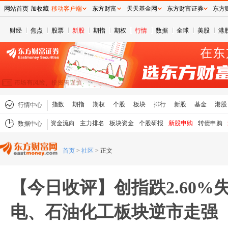
网站首页
加收藏
移动客户端
东方财富
天天基金网
东方财富证券
东方
财经
焦点
股票
新股
期指
期权
行情
数据
全球
美股
港
指数
期指
期权
个股
板块
排行
新股
基金
港股
行情中心
资金流向
主力排名
板块资金
个股研报
新股申购
转债申购
数据中心
首页
>
社区
>
正文
【今日收评】创指跌2.60%失
电、石油化工板块逆市走强