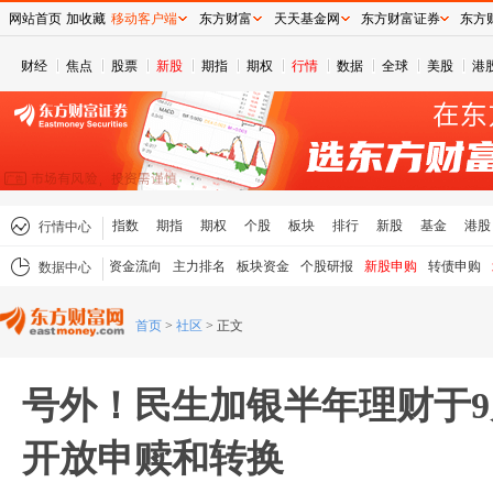
网站首页
加收藏
移动客户端
东方财富
天天基金网
东方财富证券
东方
财经
焦点
股票
新股
期指
期权
行情
数据
全球
美股
港
指数
期指
期权
个股
板块
排行
新股
基金
港股
行情中心
资金流向
主力排名
板块资金
个股研报
新股申购
转债申购
数据中心
首页
>
社区
>
正文
号外！民生加银半年理财于9
开放申赎和转换