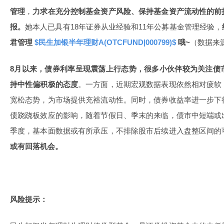
管理
，
力求在充分控制基金资产风险、保持基金资产流动性的前
报。
她本人已具有18年证券从业经验和11年公募基金管理经验，
君管理
$民生加银半年理财A(OTCFUND|000799)$
哦~
（数据来源
8月以来，债券利率呈现震荡上行态势，很多小伙伴较为关注债
持中性偏积极的态度
。一方面，近期宏观数据表现依然相对疲软
宽松态势，为市场提供充裕流动性。同时，债券收益率进一步下
债跷跷板效应的影响，随着节假日、季末的来临，债市中短端或
季度，基本面数据或有所承压，不排除股市后续进入盘整区间的
或有回落机会。
风险提示：