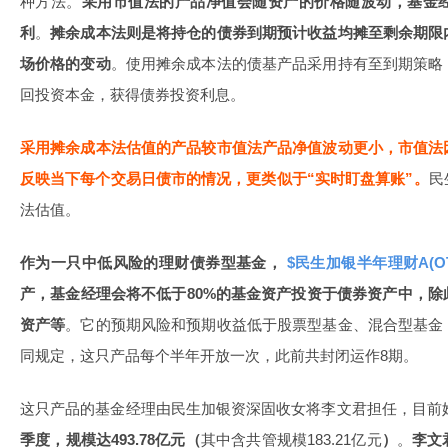
种方法。
采用市值法的产品净值会随资产的价格随波动，基金
利
。
摊余成本法则是将持仓的债券到期预计收益均摊至剩余期限
场价格的变动
。使用摊余成本法的债基产品采用持有至到期策略
回投资本金，获得债券投资利息。
采用摊余成本法估值的产品较市值法产品净值波动更小，市值法
反映当下每个交易日债市的情况，更类似于“实时盯盘算账”。
民
法估值。
作为一只中低风险的理财债券型基金，
$民生加银半年理财A(OTCF
产，基金经理会将不低于80%的基金资产投资于债券资产中，
资产等
。它的预期风险和预期收益低于股票型基金、混合型基金
同规定，这只产品每个半年开放一次，此前共封闭运作8期。
这只产品的基金经理由民生加银资深固收女将李文君担任，目前
季度，规模达493.78亿元（
其中含共管规模183.21亿元
）
。
李文