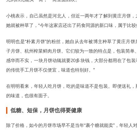
小桃表示，自己虽然是河北人，但近一两年才了解到黄庄月饼，
她就被种草了，“今年这家店还出了药食同源的新口味，属于比较
明明也是“朴素月饼”的粉丝，她自从去年被博主种草了黄庄月
子月饼、杭州榨菜鲜肉月饼。它们较为一致的特点是，包装简单
感华而不实，一块月饼动辄就要20多块钱，大部分都用在了包
的传统手工月饼不仅便宜，味道也特别好。”
在明明看来，年轻人吃月饼，吃的是味道不是包装。即便送礼，
的味道，也很有面子。
低糖、短保，月饼也得要健康
除了价格，如今的月饼市场早不是当年“裹个糖就能卖”，年轻人对