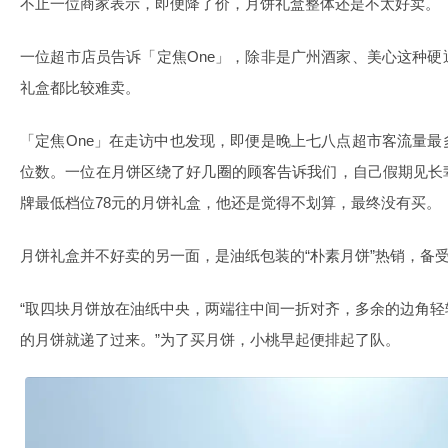
不止一位商家表示，即便降了价，月饼礼盒整体还是不太好卖。
一位超市店员告诉「定焦One」，除非是广州酒家、美心这种
礼盒都比较难卖。
「定焦One」在走访中也发现，即便是晚上七八点超市客流量
位数。一位在月饼区绕了好几圈的顾客告诉我们，自己假期见长
牌最低档位78元的月饼礼盒，他还是觉得不划算，最终没有买。
月饼礼盒并不好卖的另一面，是油纸包装的“朴素月饼”热销，备
“取四块月饼放在油纸中央，两端往中间一折对齐，多余的边角
的月饼就递了过来。”为了买月饼，小桃早起便排起了队。