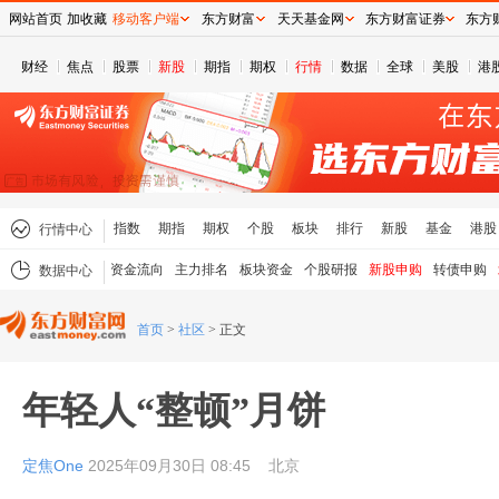
网站首页
加收藏
移动客户端
东方财富
天天基金网
东方财富证券
东方
财经
焦点
股票
新股
期指
期权
行情
数据
全球
美股
港
指数
期指
期权
个股
板块
排行
新股
基金
港股
行情中心
资金流向
主力排名
板块资金
个股研报
新股申购
转债申购
数据中心
首页
>
社区
>
正文
年轻人“整顿”月饼
定焦One
2025年09月30日 08:45
北京