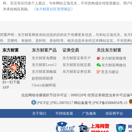
料、言论等仅代表个人观点，与本网站立场无关，不对您构成任何投资建议。用户
并承担相应风险。
《东方财富社区管理规定》
郑重声明：东方财富网发布此信息的目的在于传播更多信息，与本站立场无关。东方
性、完整性、有效性、及时性、原创性等。相关信息并未经过本网站证实，不对您构
东方财富
东方财富产品
证券交易
关注东方财富
东方财富免费版
东方财富证券开户
东方财富网微博
东方财富Level-2
东方财富在线交易
东方财富网微信
东方财富策略版
东方财富证券交易
意见与建议
妙想投研助理
扫一扫下载
Choice金融终端
APP
信息网络传播视听节目许可证：0908328号 经营证券期货业务许可证编号：91310
沪ICP证:沪B2-20070217
网站备案号:沪ICP备05006054号-11
关于我们
可持续发展
广告服务
供应商平台