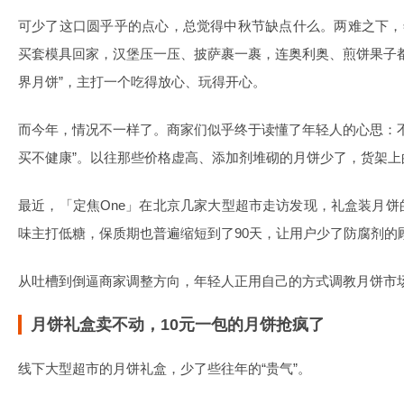
可少了这口圆乎乎的点心，总觉得中秋节缺点什么。两难之下，
买套模具回家，汉堡压一压、披萨裹一裹，连奥利奥、煎饼果子
界月饼”，主打一个吃得放心、玩得开心。
而今年，情况不一样了。商家们似乎终于读懂了年轻人的心思：
买不健康”。以往那些价格虚高、添加剂堆砌的月饼少了，货架上
最近，「定焦One」在北京几家大型超市走访发现，礼盒装月饼的
味主打低糖，保质期也普遍缩短到了90天，让用户少了防腐剂的
从吐槽到倒逼商家调整方向，年轻人正用自己的方式调教月饼市
月饼礼盒卖不动，10元一包的月饼抢疯了
线下大型超市的月饼礼盒，少了些往年的“贵气”。