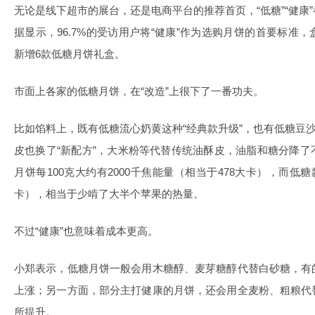
无论是线下超市的展台，还是电商平台的推荐首页，“低糖”“健康
据显示，96.7%的受访用户将“健康”作为选购月饼的首要标准
新增6款低糖月饼礼盒。
市面上各家的低糖月饼，在“改造”上很下了一番功夫。
比如馅料上，既有低糖流心奶黄这种“经典款升级”，也有低糖豆沙
皮也换了“新配方”，大米粉等代替传统油酥皮，油脂和糖分降
月饼每100克大约有2000千焦能量（相当于478大卡），而低糖
卡），相当于少啃了大半个苹果的热量。
不过“健康”也意味着成本更高。
小郑表示，低糖月饼一般会用木糖醇、麦芽糖醇代替白砂糖，有
上涨；另一方面，部分主打健康的月饼，还会用全麦粉、粗粮代
所提升。