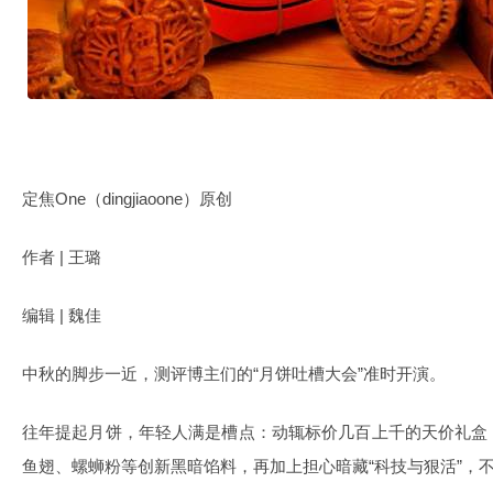
定焦One（dingjiaoone）原创
作者 | 王璐
编辑 | 魏佳
中秋的脚步一近，测评博主们的“月饼吐槽大会”准时开演。
往年提起月饼，年轻人满是槽点：动辄标价几百上千的天价礼盒
鱼翅、螺蛳粉等创新黑暗馅料，再加上担心暗藏“科技与狠活”，不