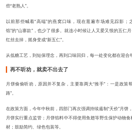
些“老熟人”。
以前那些喊着“高端”的燕窝口味，现在逛遍市场难见踪影；
馅”的“山寨款”，也少了很多。就连小时候让人又爱又恨的五仁月
红丝去掉，摇身变成“新五仁”。
从低糖工艺，到短保理念，再到口味回归，每一处变化都在迎合
再不听劝，就卖不出去了
月饼偷偷听劝，原因并不复杂，主要靠两大“推手”：一是政策帮
路”。
在政策方面，今年中秋前，四部门再次强调持续遏制“天价”月饼，
月饼实行重点监管；月饼馅料中不得使用鱼翅等野生保护动物食
材；鼓励简约、绿色包装等。