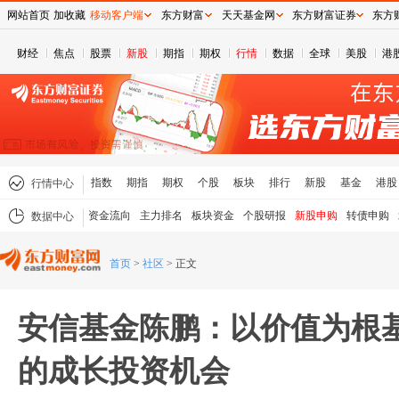
网站首页
加收藏
移动客户端
东方财富
天天基金网
东方财富证券
东方
财经
焦点
股票
新股
期指
期权
行情
数据
全球
美股
港
指数
期指
期权
个股
板块
排行
新股
基金
港股
行情中心
资金流向
主力排名
板块资金
个股研报
新股申购
转债申购
数据中心
首页
>
社区
>
正文
安信基金陈鹏：以价值为根
的成长投资机会