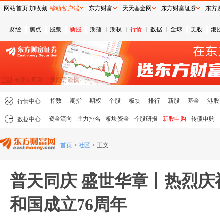
网站首页
加收藏
移动客户端
东方财富
天天基金网
东方财富证券
东方
财经
焦点
股票
新股
期指
期权
行情
数据
全球
美股
港
指数
期指
期权
个股
板块
排行
新股
基金
港股
行情中心
资金流向
主力排名
板块资金
个股研报
新股申购
转债申购
数据中心
首页
>
社区
>
正文
普天同庆 盛世华章丨热烈庆
和国成立76周年