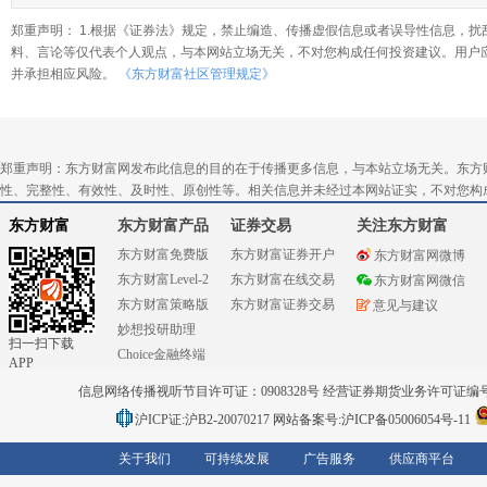
郑重声明： 1.根据《证券法》规定，禁止编造、传播虚假信息或者误导性信息，扰
料、言论等仅代表个人观点，与本网站立场无关，不对您构成任何投资建议。用户
并承担相应风险。
《东方财富社区管理规定》
郑重声明：东方财富网发布此信息的目的在于传播更多信息，与本站立场无关。东方
性、完整性、有效性、及时性、原创性等。相关信息并未经过本网站证实，不对您构
东方财富
东方财富产品
证券交易
关注东方财富
东方财富免费版
东方财富证券开户
东方财富网微博
东方财富Level-2
东方财富在线交易
东方财富网微信
东方财富策略版
东方财富证券交易
意见与建议
妙想投研助理
扫一扫下载
Choice金融终端
APP
信息网络传播视听节目许可证：0908328号 经营证券期货业务许可证编号：91310
沪ICP证:沪B2-20070217
网站备案号:沪ICP备05006054号-11
关于我们
可持续发展
广告服务
供应商平台