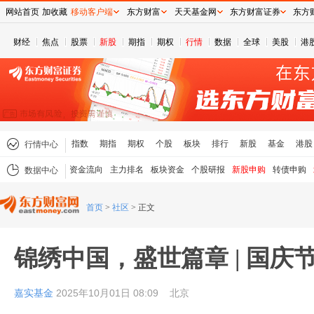
网站首页
加收藏
移动客户端
东方财富
天天基金网
东方财富证券
东方
财经
焦点
股票
新股
期指
期权
行情
数据
全球
美股
港
指数
期指
期权
个股
板块
排行
新股
基金
港股
行情中心
资金流向
主力排名
板块资金
个股研报
新股申购
转债申购
数据中心
首页
>
社区
>
正文
锦绣中国，盛世篇章 | 国庆
嘉实基金
2025年10月01日 08:09
北京